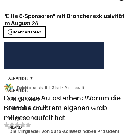
"Elite 8-Sponsoren" mit Branchenexklusivität
im August 26
Mehr erfahren
Alle Artikel
Redaktion soaktuell.ch
3. Juni
4 Min. Lesezeit
Alle Artikel
Das grosse Autosterben: Warum die
KANTON AARGAU
Branche an ihrem eigenen Grab
KANTON SOLOTHURN
mitgeschaufelt hat
NACHBARSCHAFT
Mit NaN von 5 Sternen bewertet.
INLAND
Die Mitglieder von auto-schweiz haben Präsident 