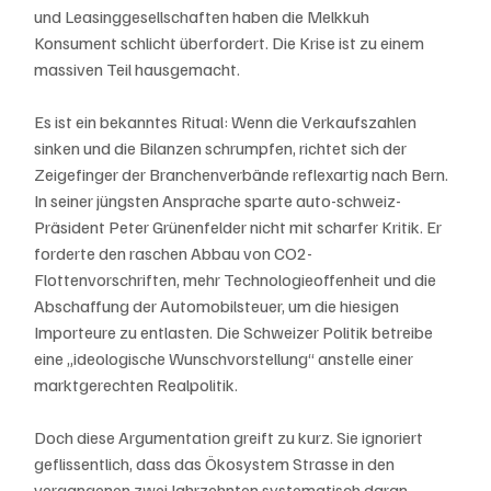
und Leasinggesellschaften haben die Melkkuh 
Konsument schlicht überfordert. Die Krise ist zu einem 
massiven Teil hausgemacht.
Es ist ein bekanntes Ritual: Wenn die Verkaufszahlen 
sinken und die Bilanzen schrumpfen, richtet sich der 
Zeigefinger der Branchenverbände reflexartig nach Bern. 
In seiner jüngsten Ansprache sparte auto-schweiz-
Präsident Peter Grünenfelder nicht mit scharfer Kritik. Er 
forderte den raschen Abbau von CO2-
Flottenvorschriften, mehr Technologieoffenheit und die 
Abschaffung der Automobilsteuer, um die hiesigen 
Importeure zu entlasten. Die Schweizer Politik betreibe 
eine „ideologische Wunschvorstellung“ anstelle einer 
marktgerechten Realpolitik. 
Doch diese Argumentation greift zu kurz. Sie ignoriert 
geflissentlich, dass das Ökosystem Strasse in den 
vergangenen zwei Jahrzehnten systematisch daran 