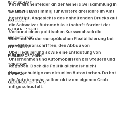
WIRTSCHAFT
Peter Grünenfelder an der Generalversammlung in 
Safenwil einstimmig für weitere drei Jahre im Amt 
VERMISCHTES
bestätigt. Angesichts des anhaltenden Drucks auf 
RATGEBER
die Schweizer Automobilwirtschaft fordert der 
IN EIGENER SACHE
Verband einen politischen Kurswechsel: die 
KOMMENTARE
Übernahme der europäischen Flexibilisierung bei 
den CO2-Vorschriften, den Abbau von 
LESERBRIEFE
Überregulierung sowie eine Entlastung von 
PUBLIREPORTAGEN
Unternehmen und Automobilisten bei Steuern und 
TOPSTORY
Abgaben. Doch die Politik alleine ist nicht 
Hauptschuldige am aktuellen Autosterben. Da hat 
MUGA'26
die Autobranche selber aktiv am eigenen Grab 
GEMEINDEPORTRÄTS
mitgeschaufelt. 