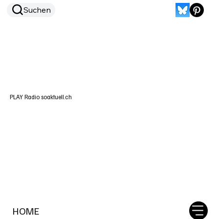
Suchen
PLAY Radio soaktuell.ch
HOME