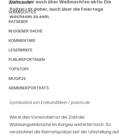
Einbrecher auch über Weihnachten aktiv. Die 
WIRTSCHAFT
Polizei rät daher, auch über die Feiertage 
VERMISCHTES
wachsam zu sein.
RATGEBER
IN EIGENER SACHE
KOMMENTARE
LESERBRIEFE
PUBLIREPORTAGEN
TOPSTORY
MUGA'26
GEMEINDEPORTRÄTS
Symbolbild von ErdeundMeer / pixelio.de
Wie in den Vorwochen ist die Zahl der 
Wohnungseinbrüche im Aargau weiterhin hoch. So 
verzeichnet die Kantonspolizei seit der Umstellung auf 