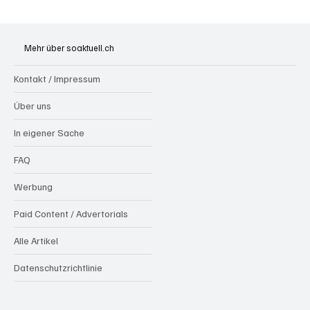
Badi Seengen: 62-jährige Frau von
Badegast tätlich angegriffen (Zeugen
Mehr über soaktuell.ch
gesucht)
Kontakt / Impressum
Über uns
In eigener Sache
FAQ
Werbung
Paid Content / Advertorials
Alle Artikel
Datenschutzrichtlinie