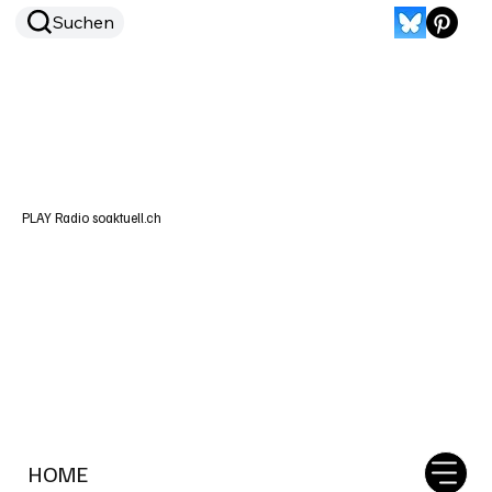
Suchen
PLAY Radio soaktuell.ch
HOME