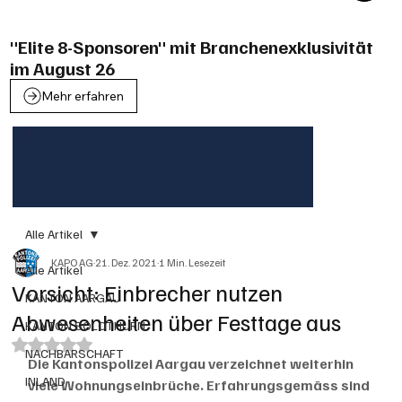
"Elite 8-Sponsoren" mit Branchenexklusivität
im August 26
Mehr erfahren
Alle Artikel
KAPO AG
21. Dez. 2021
1 Min. Lesezeit
Alle Artikel
Vorsicht: Einbrecher nutzen
KANTON AARGAU
Abwesenheiten über Festtage aus
KANTON SOLOTHURN
Mit NaN von 5 Sternen bewertet.
NACHBARSCHAFT
Die Kantonspolizei Aargau verzeichnet weiterhin 
INLAND
viele Wohnungseinbrüche. Erfahrungsgemäss sind 