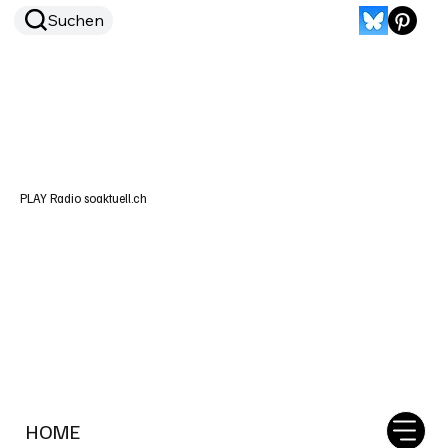
Suchen
PLAY Radio soaktuell.ch
HOME