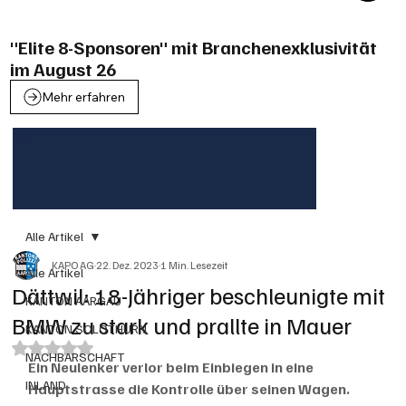
"Elite 8-Sponsoren" mit Branchenexklusivität
im August 26
Mehr erfahren
Alle Artikel
KAPO AG
22. Dez. 2023
1 Min. Lesezeit
Alle Artikel
Dättwil: 18-Jähriger beschleunigte mit
KANTON AARGAU
BMW zu stark und prallte in Mauer
KANTON SOLOTHURN
Mit NaN von 5 Sternen bewertet.
NACHBARSCHAFT
Ein Neulenker verlor beim Einbiegen in eine 
INLAND
Hauptstrasse die Kontrolle über seinen Wagen. 