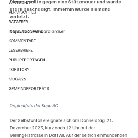
Dieser prallte gegen eine Stützmauer und wurde 
WIRTSCHAFT
stark beschädigt. Immerhin wurde niemand 
VERMISCHTES
verletzt.
RATGEBER
Kapo AG / Bernhard Graser
IN EIGENER SACHE
KOMMENTARE
LESERBRIEFE
PUBLIREPORTAGEN
TOPSTORY
MUGA'26
GEMEINDEPORTRÄTS
Originalfoto der Kapo AG
Der Selbstunfall ereignete sich am Donnerstag, 21. 
Dezember 2023, kurz nach 12 Uhr auf der 
Mellingerstrasse in Dättwil. Auf der seitlich einmündenden 