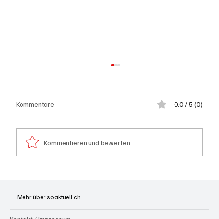
Kommentare
0.0 / 5 (0)
Kommentieren und bewerten...
Spürnasen im Dauereinsatz: Der Aargau ist
die Schweizer Hochburg der Polizeihunde
Mehr über soaktuell.ch
Kontakt / Impressum