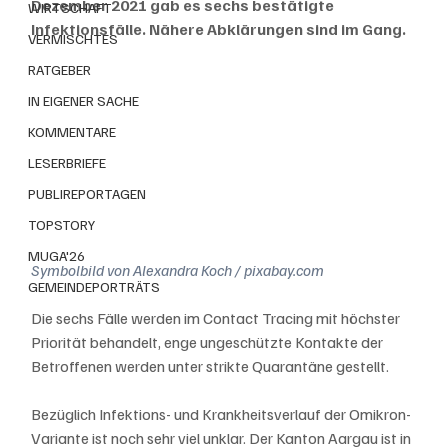
Dezember 2021 gab es sechs bestätigte 
WIRTSCHAFT
Infektionsfälle. Nähere Abklärungen sind im Gang. 
VERMISCHTES
RATGEBER
IN EIGENER SACHE
KOMMENTARE
LESERBRIEFE
PUBLIREPORTAGEN
TOPSTORY
MUGA'26
Symbolbild von Alexandra Koch / pixabay.com 
GEMEINDEPORTRÄTS
Die sechs Fälle werden im Contact Tracing mit höchster 
Priorität behandelt, enge ungeschützte Kontakte der 
Betroffenen werden unter strikte Quarantäne gestellt. 
Bezüglich Infektions- und Krankheitsverlauf der Omikron-
Variante ist noch sehr viel unklar. Der Kanton Aargau ist in 