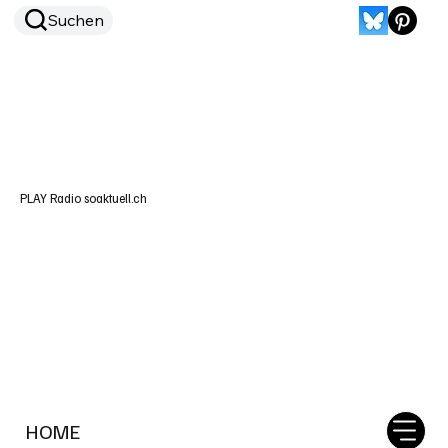
Suchen
PLAY Radio soaktuell.ch
HOME