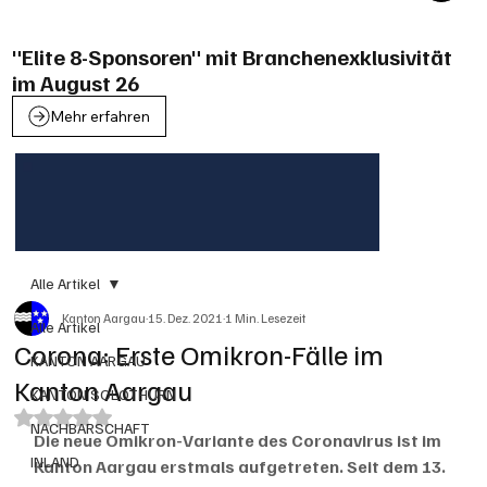
"Elite 8-Sponsoren" mit Branchenexklusivität
im August 26
Mehr erfahren
Alle Artikel
Kanton Aargau
15. Dez. 2021
1 Min. Lesezeit
Alle Artikel
Corona: Erste Omikron-Fälle im
KANTON AARGAU
Kanton Aargau
KANTON SOLOTHURN
Mit NaN von 5 Sternen bewertet.
NACHBARSCHAFT
Die neue Omikron-Variante des Coronavirus ist im 
INLAND
Kanton Aargau erstmals aufgetreten. Seit dem 13. 