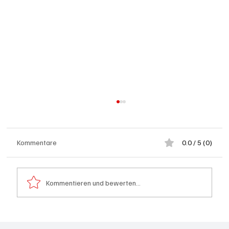
Kommentare
0.0 / 5 (0)
Kommentieren und bewerten...
Kölliken: 66-jähriger E-Roller-Fahrer bei