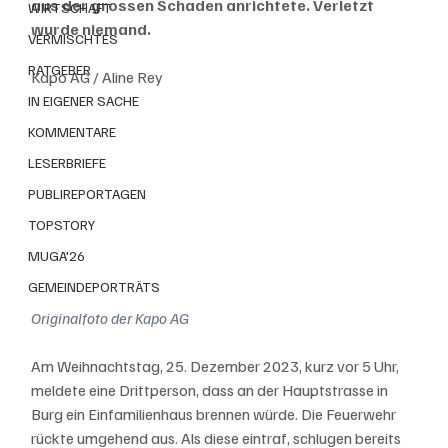
aus der grossen Schaden anrichtete. Verletzt 
WIRTSCHAFT
wurde niemand.
VERMISCHTES
RATGEBER
Kapo AG / Aline Rey
IN EIGENER SACHE
KOMMENTARE
LESERBRIEFE
PUBLIREPORTAGEN
TOPSTORY
MUGA'26
GEMEINDEPORTRÄTS
Originalfoto der Kapo AG
Am Weihnachtstag, 25. Dezember 2023, kurz vor 5 Uhr, 
meldete eine Drittperson, dass an der Hauptstrasse in 
Burg ein Einfamilienhaus brennen würde. Die Feuerwehr 
rückte umgehend aus. Als diese eintraf, schlugen bereits 