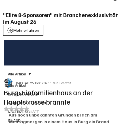
"Elite 8-Sponsoren" mit Branchenexklusivität
im August 26
Mehr erfahren
Alle Artikel
KAPO AG
25. Dez. 2023
1 Min. Lesezeit
Alle Artikel
Burg: Einfamilienhaus an der
KANTON AARGAU
Hauptstrasse brannte
KANTON SOLOTHURN
Mit NaN von 5 Sternen bewertet.
NACHBARSCHAFT
Aus noch unbekannten Gründen brach am 
INLAND
Montagmorgen in einem Haus in Burg ein Brand 