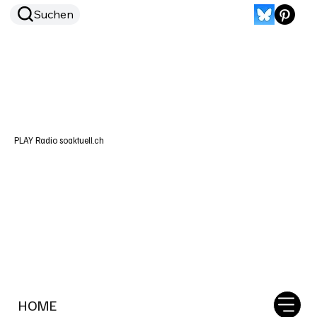
Suchen
PLAY Radio soaktuell.ch
HOME