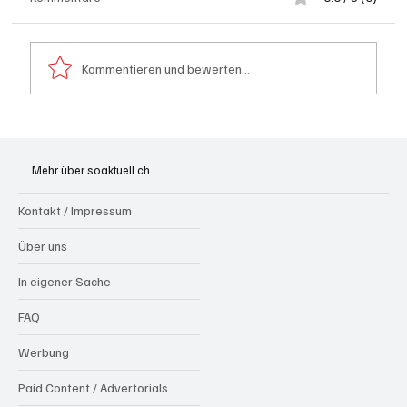
Kommentieren und bewerten...
Badi Seengen: 62-jährige Frau von
Badegast tätlich angegriffen (Zeugen
Mehr über soaktuell.ch
gesucht)
Kontakt / Impressum
Über uns
In eigener Sache
FAQ
Werbung
Paid Content / Advertorials