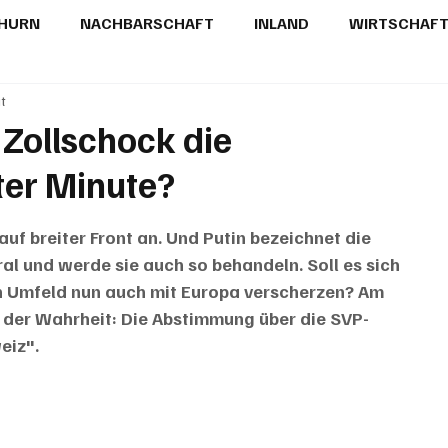
THURN
NACHBARSCHAFT
INLAND
WIRTSCHAF
it
BRIEFE
PUBLIREPORTAGEN
TOPSTORY
MUGA'
 Zollschock die
ter Minute?
uf breiter Front an. Und Putin bezeichnet die 
ral und werde sie auch so behandeln. Soll es sich 
n Umfeld nun auch mit Europa verscherzen? Am 
der Wahrheit: Die Abstimmung über die SVP-
eiz".