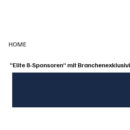
HOME
RADIO "live"
Aargau
Solothurn
Gem
"Elite 8-Sponsoren" mit Branchenexklusivi