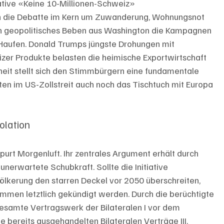
iative «Keine 10-Millionen-Schweiz» 
ich die Debatte im Kern um Zuwanderung, Wohnungsnot 
 ein geopolitisches Beben aus Washington die Kampagnen 
Haufen. Donald Trumps jüngste Drohungen mit 
zer Produkte belasten die heimische Exportwirtschaft 
heit stellt sich den Stimmbürgern eine fundamentale 
tten im US-Zollstreit auch noch das Tischtuch mit Europa 
solation
spurt Morgenluft. Ihr zentrales Argument erhält durch 
nerwartete Schubkraft. Sollte die Initiative 
erung den starren Deckel vor 2050 überschreiten, 
men letztlich gekündigt werden. Durch die berüchtigte 
gesamte Vertragswerk der Bilateralen I vor dem 
 bereits ausgehandelten Bilateralen Verträge III.