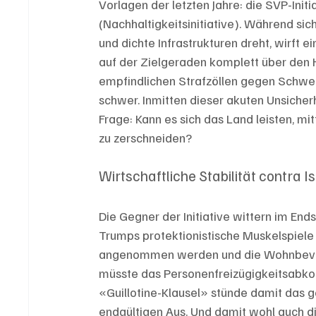
Vorlagen der letzten Jahre: die SVP-Init
(Nachhaltigkeitsinitiative). Während s
und dichte Infrastrukturen dreht, wirft
auf der Zielgeraden komplett über den 
empfindlichen Strafzöllen gegen Schwei
schwer. Inmitten dieser akuten Unsicher
Frage: Kann es sich das Land leisten, mi
zu zerschneiden?
Wirtschaftliche Stabilität contra I
Die Gegner der Initiative wittern im End
Trumps protektionistische Muskelspiele u
angenommen werden und die Wohnbevölk
müsste das Personenfreizügigkeitsabkom
«Guillotine-Klausel» stünde damit das 
endgültigen Aus. Und damit wohl auch die