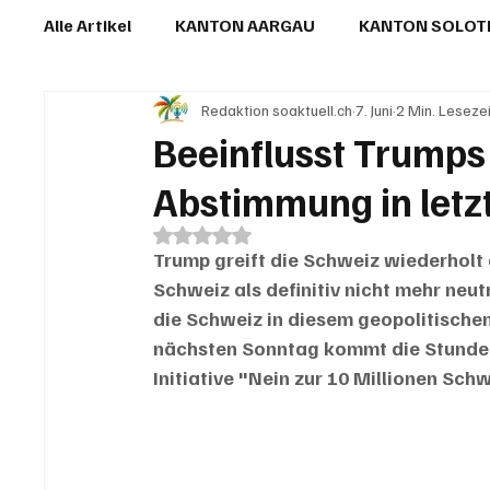
Alle Artikel
KANTON AARGAU
KANTON SOLO
Redaktion soaktuell.ch
7. Juni
2 Min. Leseze
IN EIGENER SACHE
KOMMENTARE
LESER
Beeinflusst Trumps
Abstimmung in letz
Mit NaN von 5 Sternen bewertet.
Trump greift die Schweiz wiederholt a
Schweiz als definitiv nicht mehr neut
die Schweiz in diesem geopolitische
nächsten Sonntag kommt die Stunde 
Initiative "Nein zur 10 Millionen Schw