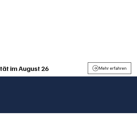
einden
Nachbarschaft
Inland
Wirtschaft
Leben
We
tät im August 26
Mehr erfahren