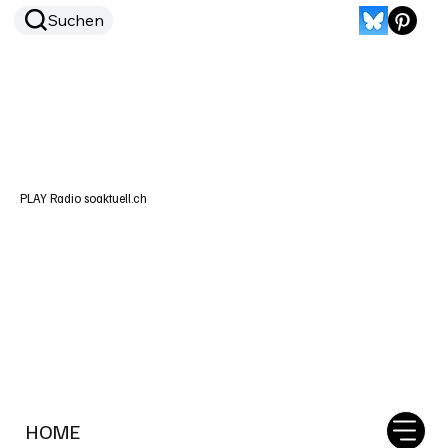
Suchen
PLAY Radio soaktuell.ch
HOME