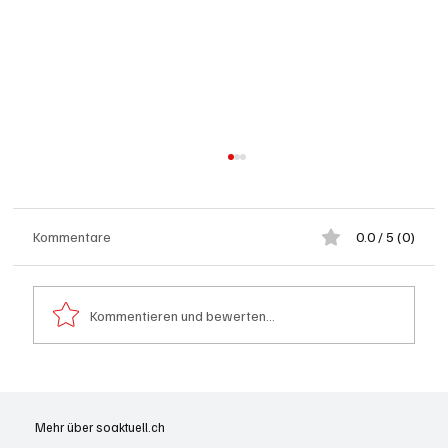
Kommentare
0.0 / 5 (0)
Kommentieren und bewerten...
Festhypotheken: Starke Zinserhöhung seit
Anfang Juli 2026
Mehr über soaktuell.ch