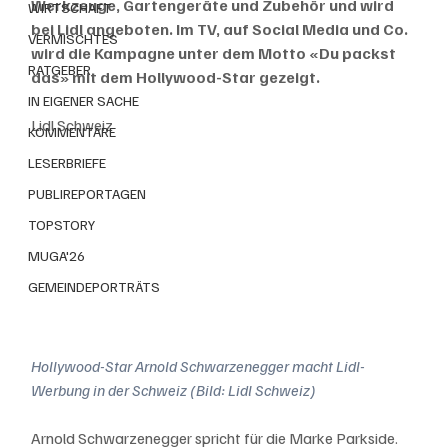
Werkzeuge, Gartengeräte und Zubehör und wird 
WIRTSCHAFT
bei Lidl angeboten. Im TV, auf Social Media und Co. 
VERMISCHTES
wird die Kampagne unter dem Motto «Du packst 
RATGEBER
das» mit dem Hollywood-Star gezeigt.
IN EIGENER SACHE
Lidl Schweiz
KOMMENTARE
LESERBRIEFE
PUBLIREPORTAGEN
TOPSTORY
MUGA'26
GEMEINDEPORTRÄTS
Hollywood-Star Arnold Schwarzenegger macht Lidl-
Werbung in der Schweiz (Bild: Lidl Schweiz)
Arnold Schwarzenegger spricht für die Marke Parkside. 