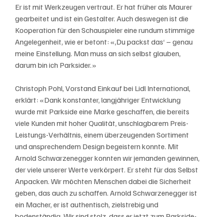
Er ist mit Werkzeugen vertraut. Er hat früher als Maurer 
gearbeitet und ist ein Gestalter. Auch deswegen ist die 
Kooperation für den Schauspieler eine rundum stimmige 
Angelegenheit, wie er betont: «,Du packst das‘ – genau 
meine Einstellung. Man muss an sich selbst glauben, 
darum bin ich Parksider.»
Christoph Pohl, Vorstand Einkauf bei Lidl International, 
erklärt: «Dank konstanter, langjähriger Entwicklung 
wurde mit Parkside eine Marke geschaffen, die bereits 
viele Kunden mit hoher Qualität, unschlagbarem Preis-
Leistungs-Verhältnis, einem überzeugenden Sortiment 
und ansprechendem Design begeistern konnte. Mit 
Arnold Schwarzenegger konnten wir jemanden gewinnen, 
der viele unserer Werte verkörpert. Er steht für das Selbst 
Anpacken. Wir möchten Menschen dabei die Sicherheit 
geben, das auch zu schaffen. Arnold Schwarzenegger ist 
ein Macher, er ist authentisch, zielstrebig und 
bodenständig. Wir sind stolz, dass er jetzt zum Parkside-