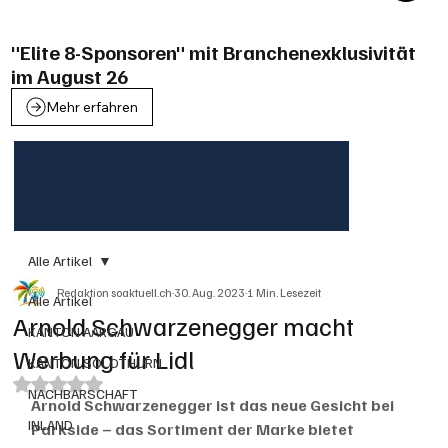
"Elite 8-Sponsoren" mit Branchenexklusivität
im August 26
Mehr erfahren
Alle Artikel
Redaktion soaktuell.ch
30. Aug. 2023
1 Min. Lesezeit
Alle Artikel
Arnold Schwarzenegger macht
KANTON AARGAU
Werbung für Lidl
KANTON SOLOTHURN
Mit NaN von 5 Sternen bewertet.
NACHBARSCHAFT
Arnold Schwarzenegger ist das neue Gesicht bei 
INLAND
Parkside – das Sortiment der Marke bietet 