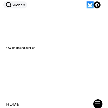
Suchen
PLAY Radio soaktuell.ch
HOME