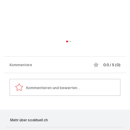
Kommentare
0.0 / 5 (0)
Kommentieren und bewerten...
Wie kleine Gratis-Online-Medien mit
Webradios die Schweizer Medienwelt
Mehr über soaktuell.ch
aufrütteln