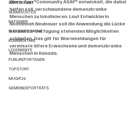
Warn-App "Community ASAP" entwickelt, die dabei 
WIRTSCHAFT
helfen soll, verschwundene demenzkranke 
VERMISCHTES
Menschen zu lokalisieren. Laut Entwicklerin 
RATGEBER
Noelannah Neubauer soll die Anwendung die Lücke 
bei den zur Verfügung stehenden Möglichkeiten 
IN EIGENER SACHE
schließen. Das gilt für Warnmeldungen für 
KOMMENTARE
vermisste ältere Erwachsene und demenzkranke 
LESERBRIEFE
Menschen in Kanada.
PUBLIREPORTAGEN
TOPSTORY
MUGA'26
GEMEINDEPORTRÄTS