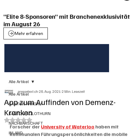
"Elite 8-Sponsoren" mit Branchenexklusivität
im August 26
Mehr erfahren
Alle Artikel
pressetext.ch
28. Aug. 2021
2 Min. Lesezeit
Alle Artikel
App zum Auffinden von Demenz-
KANTON AARGAU
Kranken
KANTON SOLOTHURN
Mit NaN von 5 Sternen bewertet.
NACHBARSCHAFT
Forscher der 
University of Waterloo
 haben mit 
INLAND
kommunalen Führungspersönlichkeiten die mobile 