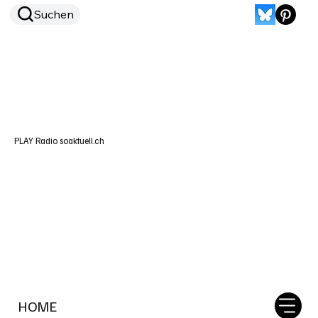
Suchen
PLAY Radio soaktuell.ch
HOME