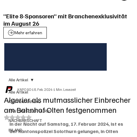
"Elite 8-Sponsoren" mit Branchenexklusivität
im August 26
Mehr erfahren
Alle Artikel
KAPO SO
18. Feb. 2024
1 Min. Lesezeit
Alle Artikel
Algerier als mutmasslicher Einbrecher
KANTON AARGAU
am Bahnhof Olten festgenommen
KANTON SOLOTHURN
Mit NaN von 5 Sternen bewertet.
NACHBARSCHAFT
In der Nacht auf Samstag, 17. Februar 2024, ist es 
INLAND
der Kantonspolizei Solothurn gelungen, in Olten 