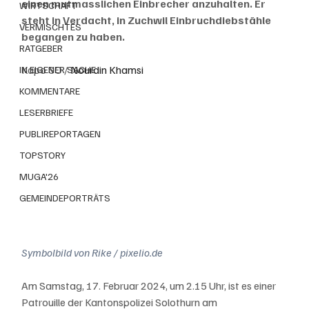
einen mutmasslichen Einbrecher anzuhalten. Er 
WIRTSCHAFT
steht in Verdacht, in Zuchwil Einbruchdiebstähle 
VERMISCHTES
begangen zu haben.
RATGEBER
Kapo SO / 
Nourdin Khamsi
IN EIGENER SACHE
KOMMENTARE
LESERBRIEFE
PUBLIREPORTAGEN
TOPSTORY
MUGA'26
GEMEINDEPORTRÄTS
Symbolbild von Rike / pixelio.de
Am Samstag, 17. Februar 2024, um 2.15 Uhr, ist es einer 
Patrouille der Kantonspolizei Solothurn am 