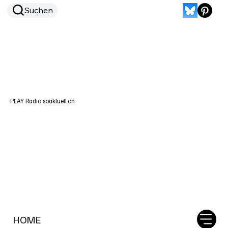
Suchen
PLAY Radio soaktuell.ch
HOME