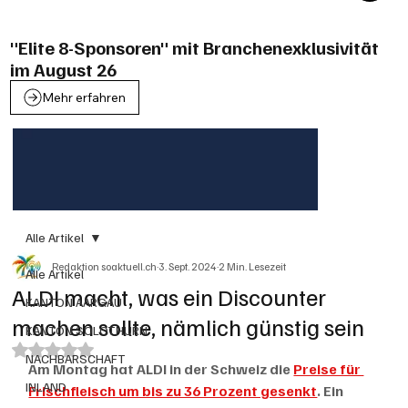
"Elite 8-Sponsoren" mit Branchenexklusivität
im August 26
Mehr erfahren
Alle Artikel
Redaktion soaktuell.ch
3. Sept. 2024
2 Min. Lesezeit
Alle Artikel
ALDI macht, was ein Discounter
KANTON AARGAU
machen sollte, nämlich günstig sein
KANTON SOLOTHURN
Mit NaN von 5 Sternen bewertet.
NACHBARSCHAFT
Am Montag hat ALDI in der Schweiz die 
Preise für 
INLAND
Frischfleisch um bis zu 36 Prozent gesenkt
. Ein 