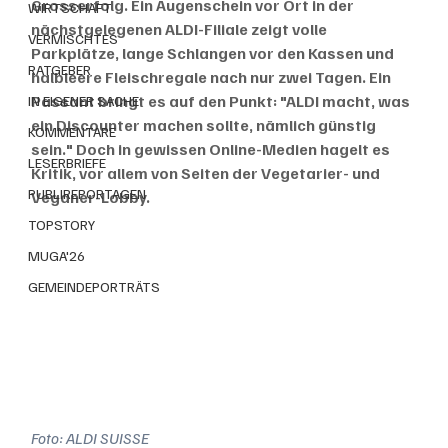
Grosserfolg. Ein Augenschein vor Ort in der 
WIRTSCHAFT
nächstgelegenen ALDI-Filiale zeigt volle 
VERMISCHTES
Parkplätze, lange Schlangen vor den Kassen und 
RATGEBER
halbleere Fleischregale nach nur zwei Tagen. Ein 
Passant bringt es auf den Punkt: "ALDI macht, was 
IN EIGENER SACHE
ein Discounter machen sollte, nämlich günstig 
KOMMENTARE
sein." Doch in gewissen Online-Medien hagelt es 
LESERBRIEFE
Kritik, vor allem von Seiten der Vegetarier- und 
PUBLIREPORTAGEN
Veganer-Lobby.
TOPSTORY
MUGA'26
GEMEINDEPORTRÄTS
Foto: ALDI SUISSE