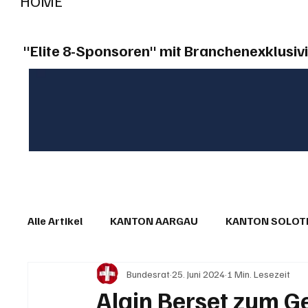
HOME
"Elite 8-Sponsoren" mit Branchenexklusivi
Alle Artikel
KANTON AARGAU
KANTON SOLO
Bundesrat
25. Juni 2024
1 Min. Lesezeit
IN EIGENER SACHE
KOMMENTARE
LESER
Alain Berset zum G