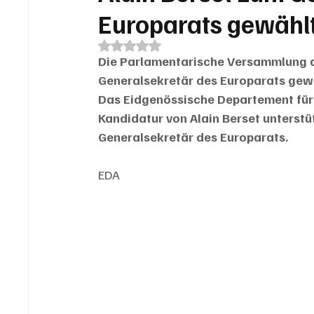
Europarats gewähl
Mit NaN von 5 Sternen bewertet.
Die Parlamentarische Versammlung de
Generalsekretär des Europarats gewäh
Das Eidgenössische Departement für 
Kandidatur von Alain Berset unterstü
Generalsekretär des Europarats.
EDA