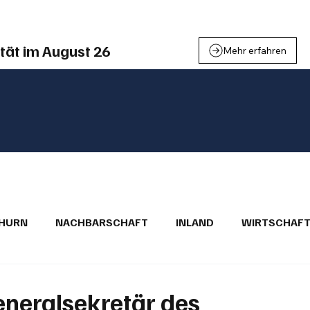
tät im August 26
Mehr erfahren
THURN
NACHBARSCHAFT
INLAND
WIRTSCHAF
BRIEFE
PUBLIREPORTAGEN
TOPSTORY
MUGA'
eneralsekretär des