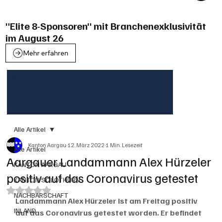
"Elite 8-Sponsoren" mit Branchenexklusivität
im August 26
Mehr erfahren
Alle Artikel
Kanton Aargau
12. März 2022
1 Min. Lesezeit
Alle Artikel
Aargauer Landammann Alex Hürzeler
KANTON AARGAU
positiv auf das Coronavirus getestet
KANTON SOLOTHURN
Mit NaN von 5 Sternen bewertet.
NACHBARSCHAFT
Landammann Alex Hürzeler ist am Freitag positiv 
INLAND
auf das Coronavirus getestet worden. Er befindet 