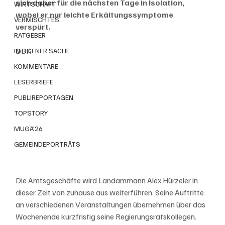
sich daher für die nächsten Tage in Isolation, 
WIRTSCHAFT
wobei er nur leichte Erkältungssymptome 
VERMISCHTES
verspürt. 
RATGEBER
DBK
IN EIGENER SACHE
KOMMENTARE
LESERBRIEFE
PUBLIREPORTAGEN
TOPSTORY
MUGA'26
GEMEINDEPORTRÄTS
Die Amtsgeschäfte wird Landammann Alex Hürzeler in 
dieser Zeit von zuhause aus weiterführen. Seine Auftritte 
an verschiedenen Veranstaltungen übernehmen über das 
Wochenende kurzfristig seine Regierungsratskollegen.