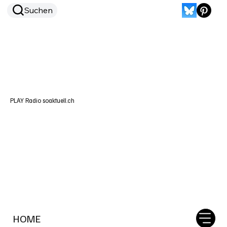
Suchen
PLAY Radio soaktuell.ch
HOME