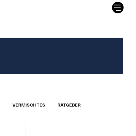
tter
Ratgeber
Leserbriefe
T
VERMISCHTES
RATGEBER
26
GEMEINDEPORTRÄTS