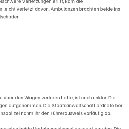
lschwere Verletzungen erlitt, kam die 
 leicht verletzt davon. Ambulanzen brachten beide ins 
alschaden.
 über den Wagen verloren hatte, ist noch unklar. Die 
ungen aufgenommen. Die Staatsanwaltschaft ordnete bei 
tonspolizei nahm ihr den Führerausweis vorläufig ab.
 mussten beide Umfahrungstunnel gesperrt werden. Die 