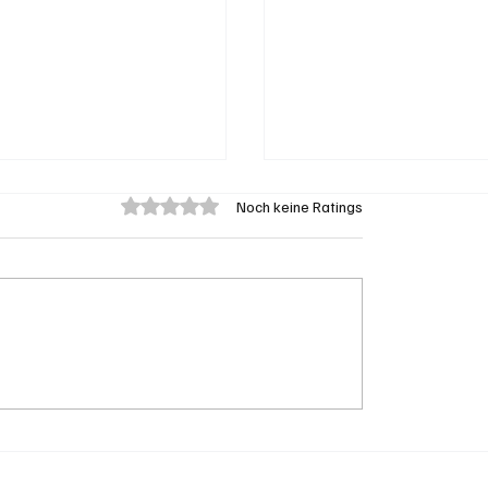
Mit 0 von 5 Sternen bewertet.
Noch keine Ratings
on: Brand in Heustock
Badi Seengen: 62-jäh
zu stundenlangen
Frau von Badegast tät
rbeiten
angegriffen (Zeugen
gesucht)