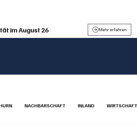
einden
Nachbarschaft
Inland
Wirtschaft
Leben
We
tät im August 26
Mehr erfahren
THURN
NACHBARSCHAFT
INLAND
WIRTSCHAF
BRIEFE
PUBLIREPORTAGEN
TOPSTORY
MUGA'