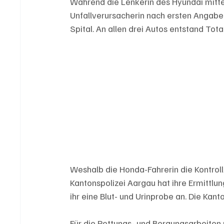
Während die Lenkerin des Hyundai mitte
Unfallverursacherin nach ersten Angaben
Spital. An allen drei Autos entstand Tot
Weshalb die Honda-Fahrerin die Kontrolle
Kantonspolizei Aargau hat ihre Ermittl
ihr eine Blut- und Urinprobe an. Die Kan
Für die Rettungs- und Bergungsarbeiten