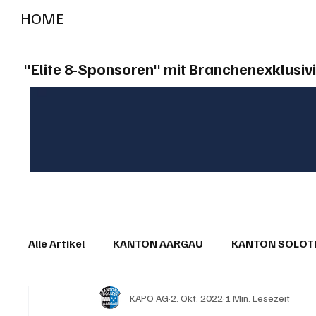
HOME
RADIO "live"
Aargau
Solothurn
Gem
"Elite 8-Sponsoren" mit Branchenexklusivi
Alle Artikel
KANTON AARGAU
KANTON SOLO
KAPO AG
2. Okt. 2022
1 Min. Lesezeit
IN EIGENER SACHE
KOMMENTARE
LESER