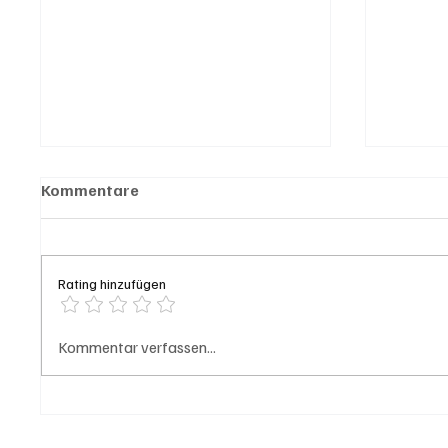
Kommentare
Rating hinzufügen
Rheinfelden/Windisch:
Hilfik
Kommentar verfassen...
Einbrecher auf frischer Tat
führt 
ertappt
Löscha