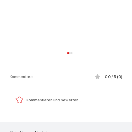
Kommentare
0.0 / 5 (0)
Kommentieren und bewerten...
Badi Seengen: 62-jährige Frau von
Badegast tätlich angegriffen (Zeugen