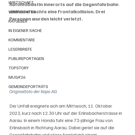
WIRTSCHAFT
Automobilistin innerorts auf die Gegenfahrbahn 
und verursachte eine Frontalkollision. Drei 
VERMISCHTES
Personen wurden leicht verletzt.
RATGEBER
IN EIGENER SACHE
KOMMENTARE
LESERBRIEFE
PUBLIREPORTAGEN
TOPSTORY
MUGA'26
GEMEINDEPORTRÄTS
Originalfoto der Kapo AG
Der Unfall ereignete sich am Mittwoch, 11. Oktober 
2023, kurz nach 12.30 Uhr auf der Erlinsbacherstrasse in 
Aarau. In einem Honda fuhr eine 73-jährige Frau von 
Erlinsbach in Richtung Aarau. Dabei geriet sie auf die 
Gegenfahrbahn und stiess frontal mit einem 