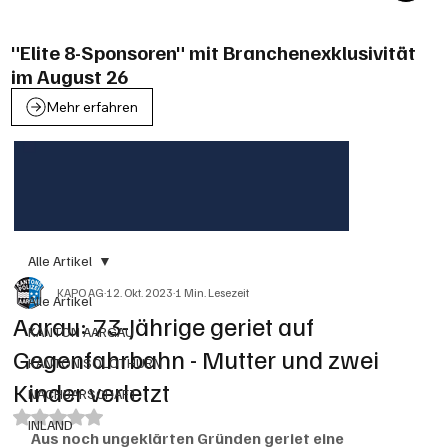
"Elite 8-Sponsoren" mit Branchenexklusivität
im August 26
Mehr erfahren
Alle Artikel
KAPO AG
12. Okt. 2023
1 Min. Lesezeit
Alle Artikel
Aarau: 73-Jährige geriet auf
KANTON AARGAU
Gegenfahrbahn - Mutter und zwei
KANTON SOLOTHURN
Kinder verletzt
NACHBARSCHAFT
Mit NaN von 5 Sternen bewertet.
INLAND
Aus noch ungeklärten Gründen geriet eine 