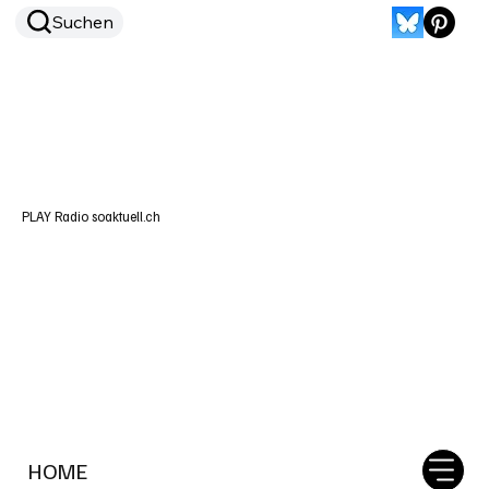
Suchen
PLAY Radio soaktuell.ch
HOME