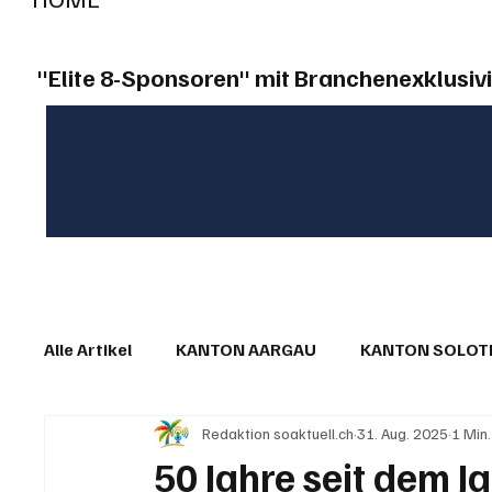
"Elite 8-Sponsoren" mit Branchenexklusivi
Alle Artikel
KANTON AARGAU
KANTON SOLO
Redaktion soaktuell.ch
31. Aug. 2025
1 Min
IN EIGENER SACHE
KOMMENTARE
LESER
50 Jahre seit dem 