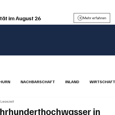
tät im August 26
Mehr erfahren
THURN
NACHBARSCHAFT
INLAND
WIRTSCHAF
. Lesezeit
BRIEFE
PUBLIREPORTAGEN
TOPSTORY
MUGA'
Jahrhunderthochwasser in