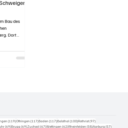
 Schweigen
zum Bau des
chen
erg. Dort
eiträge
119 Beiträge
117 Beiträge
117 Beiträge
100 Beiträge
97 Beiträge
ingen
(119)
Oftringen
(117)
Baden
(117)
Balsthal
(100)
Rothrist
(97)
0 Beiträge
69 Beiträge
69 Beiträge
67 Beiträge
62 Beiträge
58 Beiträge
57 Beiträg
uhr
(69)
Brugg
(69)
Zuchwil
(67)
Wettingen
(62)
Rheinfelden
(58)
Aarburg
(57)