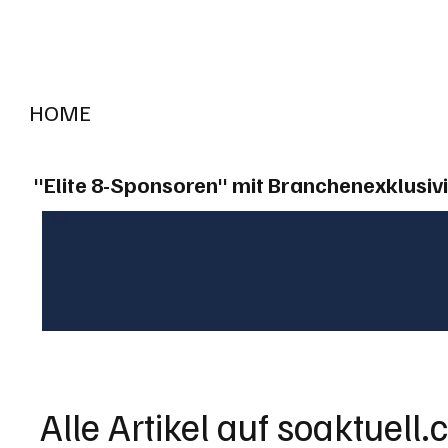
HOME
RADIO "live"
Aargau
Solothurn
Gem
"Elite 8-Sponsoren" mit Branchenexklusivi
Alle Artikel auf soaktuell.