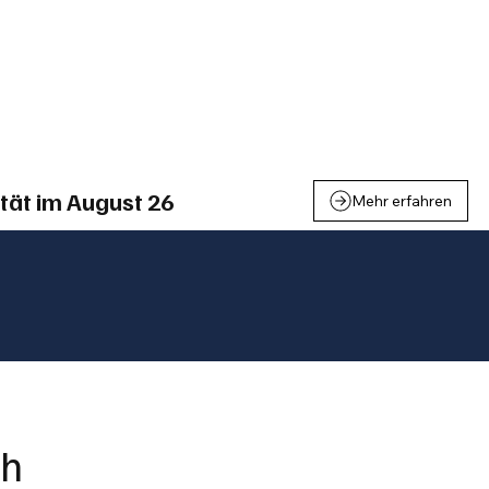
einden
Nachbarschaft
Inland
Wirtschaft
Leben
We
tät im August 26
Mehr erfahren
ch