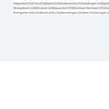
52 Beiträge
52 Beiträge
50 Beiträge
49 Beiträge
48 Be
Hägendorf
(52)
Frick
(52)
Biberist
(50)
Vordemwald
(49)
Gerlafingen
(48)
Spre
40 Beiträge
40 Beiträge
39 Beiträge
39 
Strengelbach
(40)
Windisch
(40)
Neuendorf
(39)
Mümliswil-Ramiswil
(39)
Gla
36 Beiträge
36 Beiträge
36 Beiträge
34 Beiträge
Bremgarten (AG)
(36)
Buchs (AG)
(36)
Derendingen
(36)
Seon
(34)
Gunzgen
(