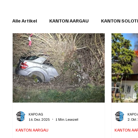
Alle Artikel
KANTON AARGAU
KANTON SOLO
IN EIGENER SACHE
KOMMENTARE
LESER
KAPO AG
KAPO 
16. Dez. 2025
1 Min. Lesezeit
2. Okt
KANTON AARGAU
KANTON AA