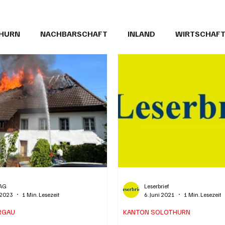
THURN
NACHBARSCHAFT
INLAND
WIRTSCHAF
BRIEFE
PUBLIREPORTAGEN
TOPSTORY
MUGA'
AG
Leserbrief
. 2023
1 Min. Lesezeit
6. Juni 2021
1 Min. Lesezeit
RGAU
KANTON SOLOTHURN