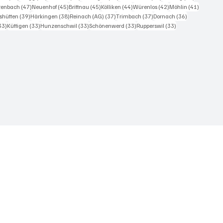
iträge
47 Beiträge
45 Beiträge
45 Beiträge
44 Beiträge
42 Beiträge
41 Beiträ
itenbach
(47)
Neuenhof
(45)
Brittnau
(45)
Kölliken
(44)
Würenlos
(42)
Möhlin
(41)
Beiträge
39 Beiträge
38 Beiträge
37 Beiträge
37 Beiträge
36 Beiträge
shütten
(39)
Härkingen
(38)
Reinach (AG)
(37)
Trimbach
(37)
Dornach
(36)
33 Beiträge
33 Beiträge
33 Beiträge
33 Beiträge
33 Beiträge
33)
Küttigen
(33)
Hunzenschwil
(33)
Schönenwerd
(33)
Rupperswil
(33)