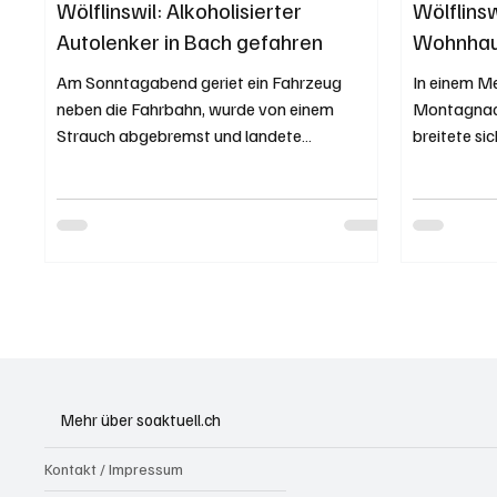
Wölflinswil: Alkoholisierter
Wölflins
Autolenker in Bach gefahren
Wohnhaus
Am Sonntagabend geriet ein Fahrzeug
In einem M
neben die Fahrbahn, wurde von einem
Montagnach
Strauch abgebremst und landete
breitete si
schlussendlich im Bach. Der Lenker konnte
verwüstete e
sich selbständig aus dem Fahrzeug begeben.
Kapo AG / Vanessa Rumpold Originalfoto
der Kapo AG. Am Sonntag, 15. Dezember
2025, meldete eine Drittperson, gegen 19.00
Uhr, einen Selbstunfall eines Automobilisten.
Dieser dürfte während der Fahrt auf der
Oeligass in Wölflinswil neben die Fahrbahn
geraten sein. Der 59-jährige Automobilist
Mehr über soaktuell.ch
Kontakt / Impressum