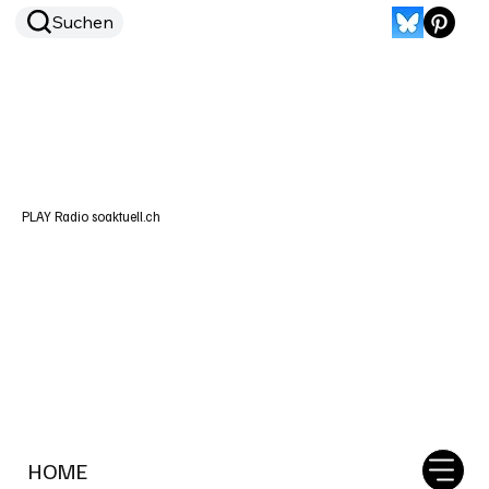
Suchen
PLAY Radio soaktuell.ch
HOME