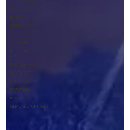
SOLOTHURN
NACHBARSCHAFT
INLAND
WIRTSCHAFT
VERMISCHTES
RATGEBER
IN EIGENER
SACHE
KOMMENTARE
LESERBRIEFE
PUBLIREPORTAGEN
TOPSTORY
MUGA'26
GEMEINDEPORTRÄTS