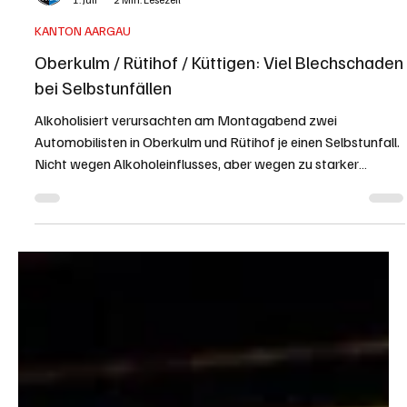
KAPO AG
1. Juli
2 Min. Lesezeit
KANTON AARGAU
Oberkulm / Rütihof / Küttigen: Viel Blechschaden
bei Selbstunfällen
Alkoholisiert verursachten am Montagabend zwei
Automobilisten in Oberkulm und Rütihof je einen Selbstunfall.
Nicht wegen Alkoholeinflusses, aber wegen zu starker
Beschleunigung verunfallte am späten Dienstagabend bei
Küttigen ein weiterer Automobilist. Während niemand
verletzt wurde, entstand beträchtlicher Sachschaden. Kapo
AG / Bernhard Graser Selbstunfall mit Mustang bei Küttigen.
Originalfoto der Kapo AG. Der erste der beiden Unfälle
ereignete sich am Montag, 29. Juni 202