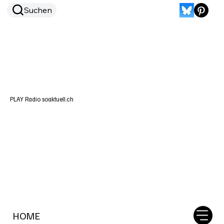
Suchen
PLAY Radio soaktuell.ch
HOME