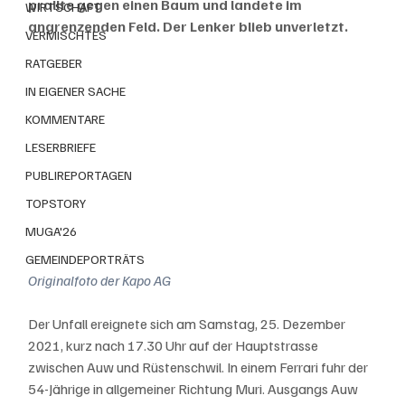
prallte gegen einen Baum und landete im 
WIRTSCHAFT
angrenzenden Feld. Der Lenker blieb unverletzt.
VERMISCHTES
RATGEBER
IN EIGENER SACHE
KOMMENTARE
LESERBRIEFE
PUBLIREPORTAGEN
TOPSTORY
MUGA'26
GEMEINDEPORTRÄTS
Originalfoto der Kapo AG
Der Unfall ereignete sich am Samstag, 25. Dezember 
2021, kurz nach 17.30 Uhr auf der Hauptstrasse 
zwischen Auw und Rüstenschwil. In einem Ferrari fuhr der 
54-Jährige in allgemeiner Richtung Muri. Ausgangs Auw 