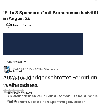
"Elite 8-Sponsoren" mit Branchenexklusivität
im August 26
Mehr erfahren
Alle Artikel
KAPO AG
26. Dez. 2021
1 Min. Lesezeit
Alle Artikel
Auw: 54-Jähriger schrottet Ferrari an
KANTON AARGAU
Weihnachten
KANTON SOLOTHURN
Mit NaN von 5 Sternen bewertet.
NACHBARSCHAFT
An Weihnachten verlor ein Automobilist bei Auw die 
INLAND
Herrschaft über seinen Sportwagen. Dieser 