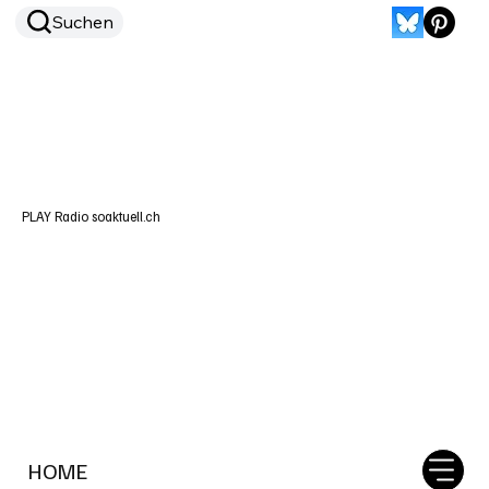
Suchen
PLAY Radio soaktuell.ch
HOME