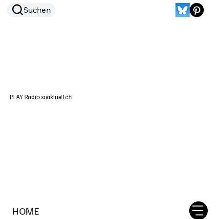
Suchen
PLAY Radio soaktuell.ch
HOME