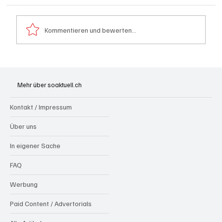
Kommentieren und bewerten...
Badi Seengen: 62-jährige Frau von
Badegast tätlich angegriffen (Zeugen
Mehr über soaktuell.ch
gesucht)
Kontakt / Impressum
Über uns
In eigener Sache
FAQ
Werbung
Paid Content / Advertorials