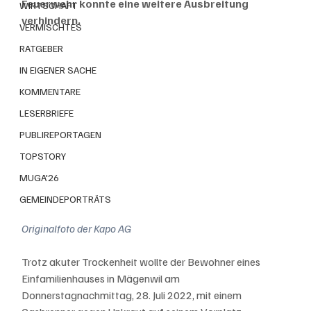
Feuerwehr konnte eine weitere Ausbreitung 
WIRTSCHAFT
verhindern.
VERMISCHTES
RATGEBER
IN EIGENER SACHE
KOMMENTARE
LESERBRIEFE
PUBLIREPORTAGEN
TOPSTORY
MUGA'26
GEMEINDEPORTRÄTS
Originalfoto der Kapo AG
Trotz akuter Trockenheit wollte der Bewohner eines 
Einfamilienhauses in Mägenwil am 
Donnerstagnachmittag, 28. Juli 2022, mit einem 