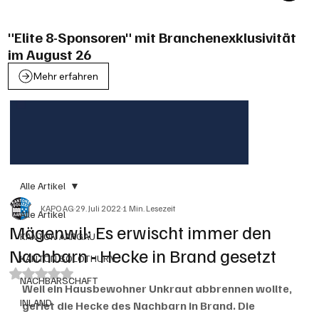
"Elite 8-Sponsoren" mit Branchenexklusivität
im August 26
Mehr erfahren
Alle Artikel
KAPO AG
29. Juli 2022
1 Min. Lesezeit
Alle Artikel
Mägenwil: Es erwischt immer den
KANTON AARGAU
Nachbarn - Hecke in Brand gesetzt
KANTON SOLOTHURN
Mit NaN von 5 Sternen bewertet.
NACHBARSCHAFT
Weil ein Hausbewohner Unkraut abbrennen wollte, 
INLAND
geriet die Hecke des Nachbarn in Brand. Die 