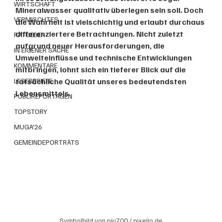
WIRTSCHAFT
Mineralwasser qualitativ überlegen sein soll. Doch 
VERMISCHTES
die Wahrheit ist vielschichtig und erlaubt durchaus 
differenziertere Betrachtungen. Nicht zuletzt 
RATGEBER
aufgrund neuer Herausforderungen, die 
IN EIGENER SACHE
Umwelteinflüsse und technische Entwicklungen 
KOMMENTARE
mitbringen, lohnt sich ein tieferer Blick auf die 
LESERBRIEFE
tatsächliche Qualität unseres bedeutendsten 
Lebensmittels.
PUBLIREPORTAGEN
TOPSTORY
MUGA'26
GEMEINDEPORTRÄTS
Symbolbild von piu700 / pixelio.de