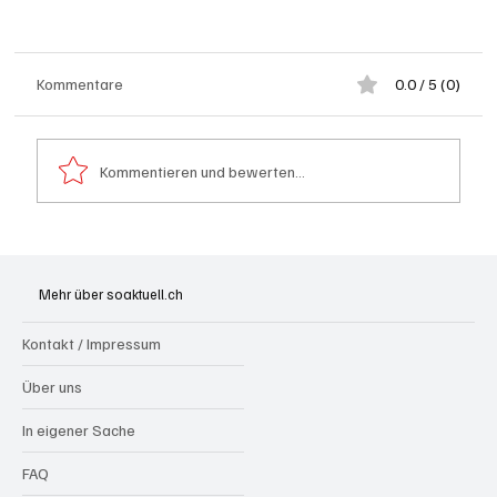
Kommentare
0.0 / 5 (0)
Kommentieren und bewerten...
Bundesfeier Feuerwerks-Alternativen: Pool-
Party, farbige Beleuchtung, Glacé und kühle
Mehr über soaktuell.ch
Drinks
Kontakt / Impressum
Über uns
In eigener Sache
FAQ