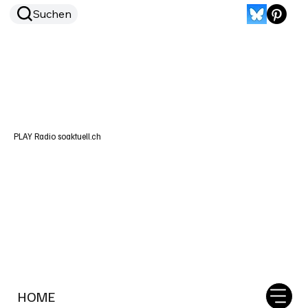
Suchen
PLAY Radio soaktuell.ch
HOME