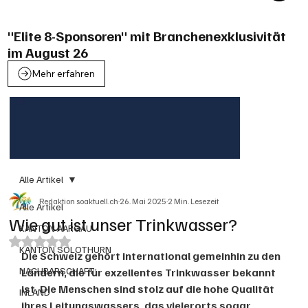
"Elite 8-Sponsoren" mit Branchenexklusivität
im August 26
Mehr erfahren
Alle Artikel
Redaktion soaktuell.ch
26. Mai 2025
2 Min. Lesezeit
Alle Artikel
Wie gut ist unser Trinkwasser?
KANTON AARGAU
Mit NaN von 5 Sternen bewertet.
KANTON SOLOTHURN
Die Schweiz gehört international gemeinhin zu den 
NACHBARSCHAFT
Ländern, die für exzellentes Trinkwasser bekannt 
ist. Die Menschen sind stolz auf die hohe Qualität 
INLAND
ihres Leitungswassers, das vielerorts sogar 