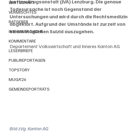
Justizvollzugsanstalt (JVA) Lenzburg. Die genaue 
WIRTSCHAFT
Todesursache ist noch Gegenstand der 
VERMISCHTES
Untersuchungen und wird durch die Rechtsmedizin 
RATGEBER
abgeklärt. Aufgrund der Umstände ist zurzeit von 
einem möglichen Suizid auszugehen.
IN EIGENER SACHE
KOMMENTARE
Departement Volkswirtschaft und Inneres Kanton AG
LESERBRIEFE
PUBLIREPORTAGEN
TOPSTORY
MUGA'26
GEMEINDEPORTRÄTS
Bild zVg. Kanton AG