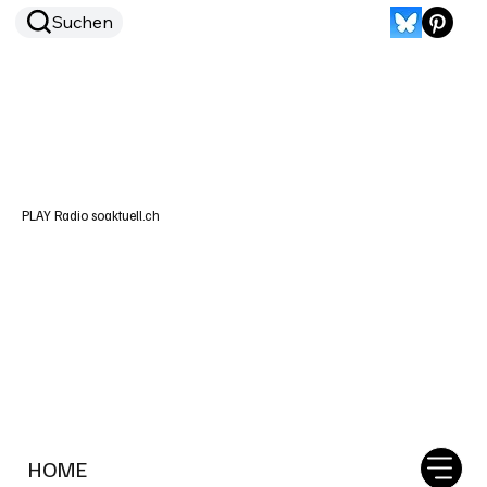
Suchen
PLAY Radio soaktuell.ch
HOME