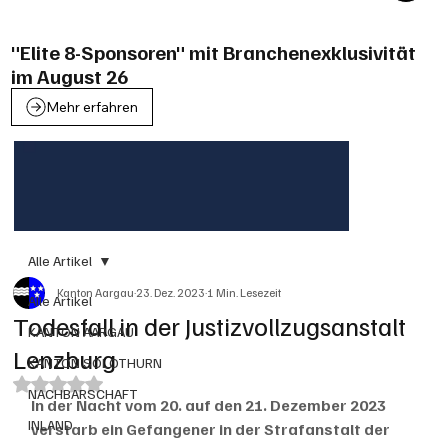
"Elite 8-Sponsoren" mit Branchenexklusivität
im August 26
Mehr erfahren
Alle Artikel
Kanton Aargau
23. Dez. 2023
1 Min. Lesezeit
Alle Artikel
Todesfall in der Justizvollzugsanstalt
KANTON AARGAU
Lenzburg
KANTON SOLOTHURN
Mit NaN von 5 Sternen bewertet.
NACHBARSCHAFT
In der Nacht vom 20. auf den 21. Dezember 2023 
INLAND
verstarb ein Gefangener in der Strafanstalt der 