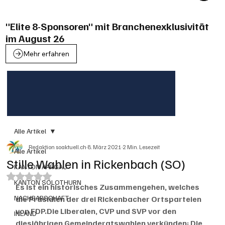
"Elite 8-Sponsoren" mit Branchenexklusivität
im August 26
Mehr erfahren
Alle Artikel
Redaktion soaktuell.ch
8. März 2021
2 Min. Lesezeit
Alle Artikel
Stille Wahlen in Rickenbach (SO)
KANTON AARGAU
Mit NaN von 5 Sternen bewertet.
KANTON SOLOTHURN
Es ist ein historisches Zusammengehen, welches 
NACHBARSCHAFT
die Präsidien der drei Rickenbacher Ortsparteien 
von FDP.Die Liberalen, CVP und SVP vor den 
INLAND
diesjährigen Gemeinderatswahlen verkünden: Die 