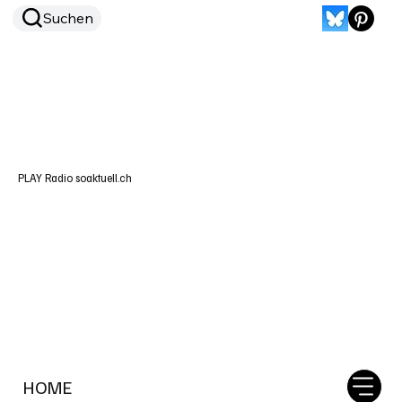
Suchen
PLAY Radio soaktuell.ch
HOME