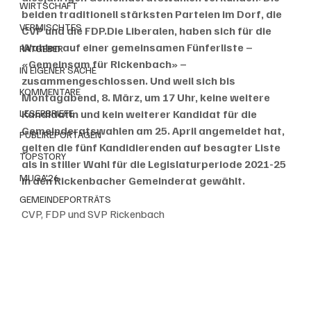
WIRTSCHAFT
beiden traditionell stärksten Parteien im Dorf, die 
VERMISCHTES
CVP und die FDP.Die Liberalen, haben sich für die 
Wahlen auf einer gemeinsamen Fünferliste – 
RATGEBER
«Gemeinsam für Rickenbach» – 
IN EIGENER SACHE
zusammengeschlossen. Und weil sich bis 
KOMMENTARE
Montagabend, 8. März, um 17 Uhr, keine weitere 
LESERBRIEFE
Kandidatin und kein weiterer Kandidat für die 
Gemeinderatswahlen am 25. April angemeldet hat, 
PUBLIREPORTAGEN
gelten die fünf Kandidierenden auf besagter Liste 
TOPSTORY
als in stiller Wahl für die Legislaturperiode 2021-25 
MUGA'26
in den Rickenbacher Gemeinderat gewählt. 
GEMEINDEPORTRÄTS
CVP, FDP und SVP Rickenbach