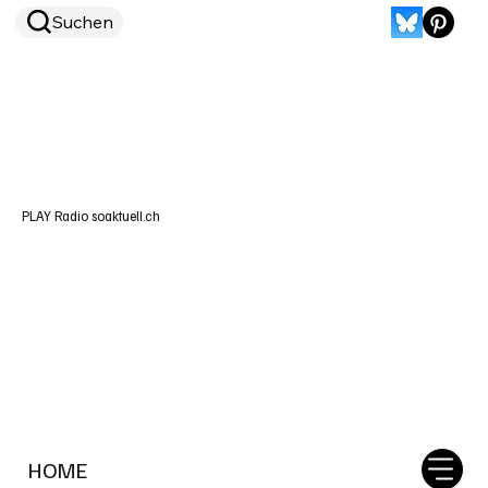
Suchen
PLAY Radio soaktuell.ch
HOME