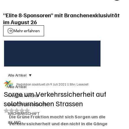
"Elite 8-Sponsoren" mit Branchenexklusivität
im August 26
Mehr erfahren
Alle Artikel
Redaktion soaktuell.ch
9. Juli 2021
1 Min. Lesezeit
Alle Artikel
Sorge um Verkehrssicherheit auf
KANTON AARGAU
solothurnischen Strassen
KANTON SOLOTHURN
Mit NaN von 5 Sternen bewertet.
NACHBARSCHAFT
Die Grüne Fraktion macht sich Sorgen um die 
INLAND
Verkehrssicherheit und den nicht in die Gänge 