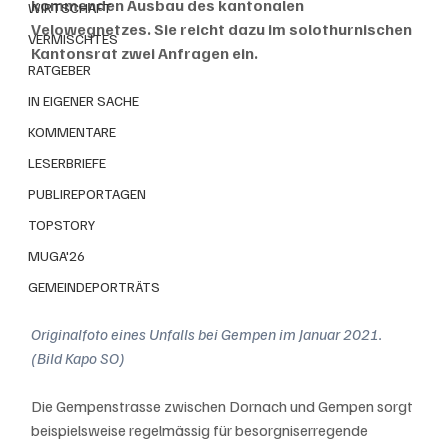
kommenden Ausbau des kantonalen 
WIRTSCHAFT
Velowegnetzes. Sie reicht dazu im solothurnischen 
VERMISCHTES
Kantonsrat zwei Anfragen ein.
RATGEBER
IN EIGENER SACHE
KOMMENTARE
LESERBRIEFE
PUBLIREPORTAGEN
TOPSTORY
MUGA'26
GEMEINDEPORTRÄTS
Originalfoto eines Unfalls bei Gempen im Januar 2021. 
(Bild Kapo SO)
Die Gempenstrasse zwischen Dornach und Gempen sorgt 
beispielsweise regelmässig für besorgniserregende 