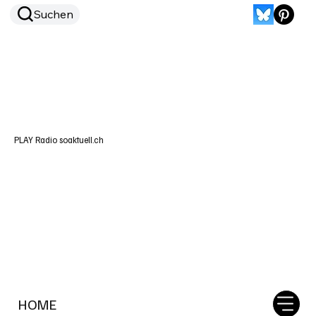
Suchen
PLAY Radio soaktuell.ch
HOME