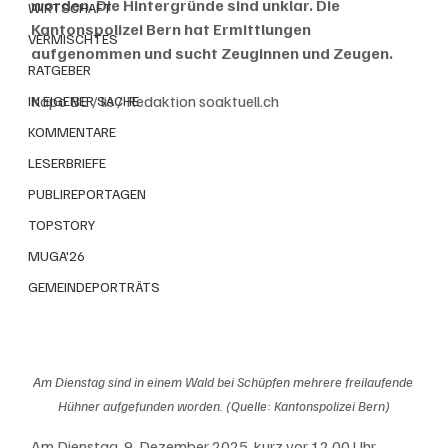
worden. Die Hintergründe sind unklar. Die 
WIRTSCHAFT
Kantonspolizei Bern hat Ermittlungen 
VERMISCHTES
aufgenommen und sucht Zeuginnen und Zeugen.
RATGEBER
Kapo BE / lis / Redaktion soaktuell.ch
IN EIGENER SACHE
KOMMENTARE
LESERBRIEFE
PUBLIREPORTAGEN
TOPSTORY
MUGA'26
GEMEINDEPORTRÄTS
Am Dienstag sind in einem Wald bei Schüpfen mehrere freilaufende 
Hühner aufgefunden worden. (Quelle: Kantonspolizei Bern)
Am Dienstag, 9. Dezember 2025, kurz vor 12.00 Uhr, 