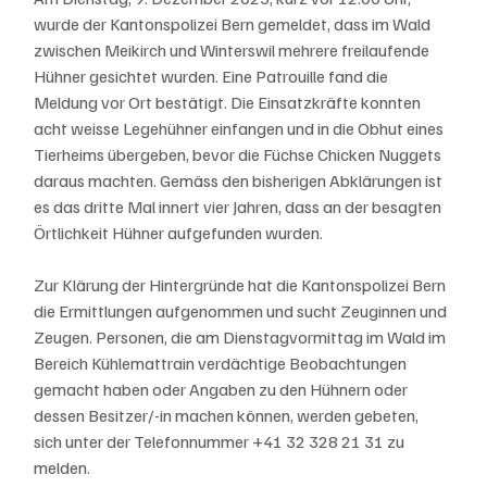
wurde der Kantonspolizei Bern gemeldet, dass im Wald 
zwischen Meikirch und Winterswil mehrere freilaufende 
Hühner gesichtet wurden. Eine Patrouille fand die 
Meldung vor Ort bestätigt. Die Einsatzkräfte konnten 
acht weisse Legehühner einfangen und in die Obhut eines 
Tierheims übergeben, bevor die Füchse Chicken Nuggets 
daraus machten. Gemäss den bisherigen Abklärungen ist 
es das dritte Mal innert vier Jahren, dass an der besagten 
Örtlichkeit Hühner aufgefunden wurden.
Zur Klärung der Hintergründe hat die Kantonspolizei Bern 
die Ermittlungen aufgenommen und sucht Zeuginnen und 
Zeugen. Personen, die am Dienstagvormittag im Wald im 
Bereich Kühlemattrain verdächtige Beobachtungen 
gemacht haben oder Angaben zu den Hühnern oder 
dessen Besitzer/-in machen können, werden gebeten, 
sich unter der Telefonnummer +41 32 328 21 31 zu 
melden.