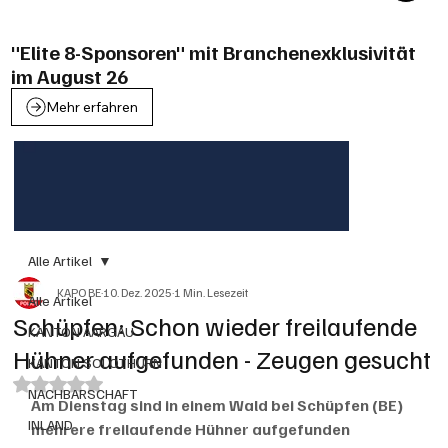
"Elite 8-Sponsoren" mit Branchenexklusivität
im August 26
Mehr erfahren
Alle Artikel
KAPO BE
10. Dez. 2025
1 Min. Lesezeit
Alle Artikel
Schüpfen: Schon wieder freilaufende
KANTON AARGAU
Hühner aufgefunden - Zeugen gesucht
KANTON SOLOTHURN
Mit NaN von 5 Sternen bewertet.
NACHBARSCHAFT
Am Dienstag sind in einem Wald bei Schüpfen (BE) 
INLAND
mehrere freilaufende Hühner aufgefunden 