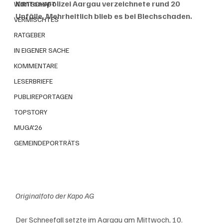
Kantonspolizei Aargau verzeichnete rund 20 
WIRTSCHAFT
Unfälle. Mehrheitlich blieb es bei Blechschaden.
VERMISCHTES
RATGEBER
IN EIGENER SACHE
KOMMENTARE
LESERBRIEFE
PUBLIREPORTAGEN
TOPSTORY
MUGA'26
GEMEINDEPORTRÄTS
Originalfoto der Kapo AG
Der Schneefall setzte im Aargau am Mittwoch, 10. 