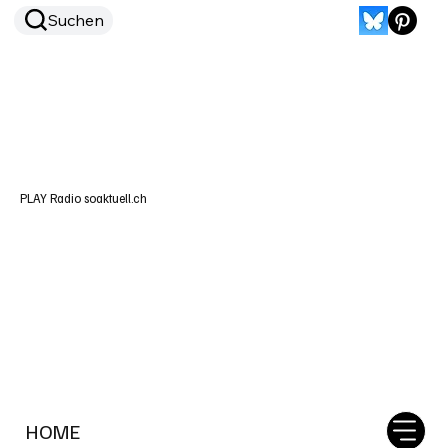
Suchen
PLAY Radio soaktuell.ch
HOME