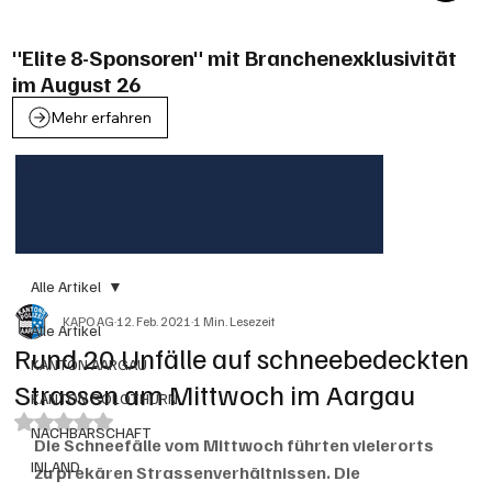
"Elite 8-Sponsoren" mit Branchenexklusivität
im August 26
Mehr erfahren
Alle Artikel
KAPO AG
12. Feb. 2021
1 Min. Lesezeit
Alle Artikel
Rund 20 Unfälle auf schneebedeckten
KANTON AARGAU
Strassen am Mittwoch im Aargau
KANTON SOLOTHURN
Mit NaN von 5 Sternen bewertet.
NACHBARSCHAFT
Die Schneefälle vom Mittwoch führten vielerorts 
INLAND
zu prekären Strassenverhältnissen. Die 