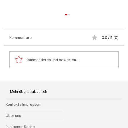
Kommentare
0.0 / 5 (0)
Kommentieren und bewerten...
Brugg: Zu schnell, ohne Ausweis, dafür unter
Alkohol nach Crash auf Dach gelandet
Mehr über soaktuell.ch
Kontakt / Impressum
Über uns
In eigener Sache