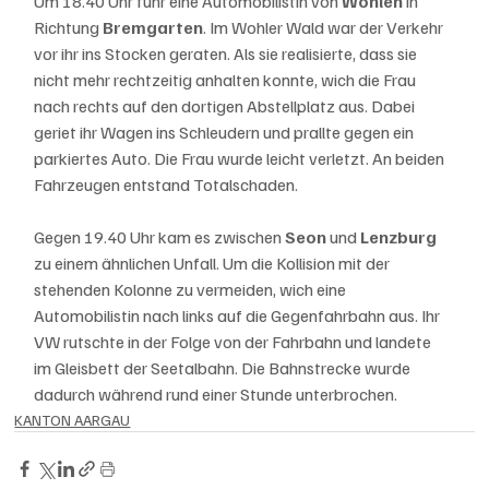
Um 18.40 Uhr fuhr eine Automobilistin von 
Wohlen 
in 
Richtung 
Bremgarten
. Im Wohler Wald war der Verkehr 
vor ihr ins Stocken geraten. Als sie realisierte, dass sie 
nicht mehr rechtzeitig anhalten konnte, wich die Frau 
nach rechts auf den dortigen Abstellplatz aus. Dabei 
geriet ihr Wagen ins Schleudern und prallte gegen ein 
parkiertes Auto. Die Frau wurde leicht verletzt. An beiden 
Fahrzeugen entstand Totalschaden.
Gegen 19.40 Uhr kam es zwischen 
Seon 
und 
Lenzburg 
zu einem ähnlichen Unfall. Um die Kollision mit der 
stehenden Kolonne zu vermeiden, wich eine 
Automobilistin nach links auf die Gegenfahrbahn aus. Ihr 
VW rutschte in der Folge von der Fahrbahn und landete 
im Gleisbett der Seetalbahn. Die Bahnstrecke wurde 
dadurch während rund einer Stunde unterbrochen.
KANTON AARGAU