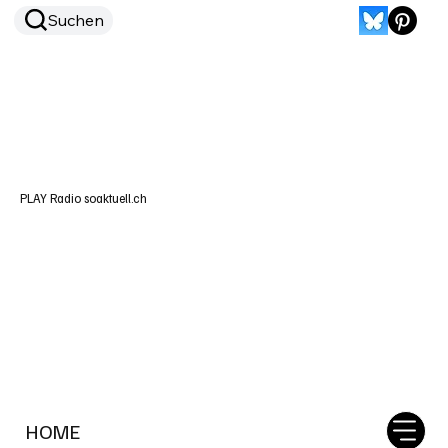
Suchen
PLAY Radio soaktuell.ch
HOME