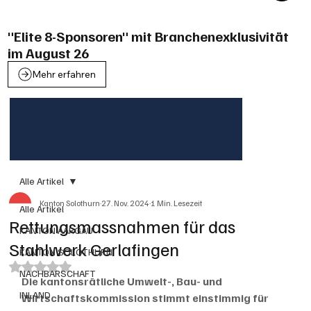
"Elite 8-Sponsoren" mit Branchenexklusivität
im August 26
Mehr erfahren
Alle Artikel
Kanton Solothurn
27. Nov. 2024
1 Min. Lesezeit
Alle Artikel
Rettungsmassnahmen für das
KANTON AARGAU
Stahlwerk Gerlafingen
KANTON SOLOTHURN
Mit NaN von 5 Sternen bewertet.
NACHBARSCHAFT
Die kantonsrätliche Umwelt-, Bau- und 
INLAND
Wirtschaftskommission stimmt einstimmig für 