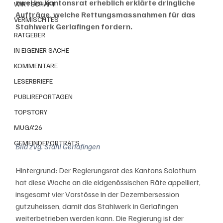
zwei im Kantonsrat erheblich erklärte dringliche 
WIRTSCHAFT
Aufträge, welche Rettungsmassnahmen für das 
VERMISCHTES
Stahlwerk Gerlafingen fordern.
RATGEBER
IN EIGENER SACHE
KOMMENTARE
LESERBRIEFE
PUBLIREPORTAGEN
TOPSTORY
MUGA'26
GEMEINDEPORTRÄTS
Bild zVg. Stahl Gerlafingen
Hintergrund: Der Regierungsrat des Kantons Solothurn 
hat diese Woche an die eidgenössischen Räte appelliert, 
insgesamt vier Vorstösse in der Dezembersession 
gutzuheissen, damit das Stahlwerk in Gerlafingen 
weiterbetrieben werden kann. Die Regierung ist der 