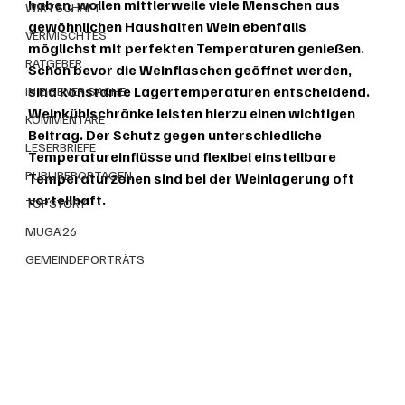
haben, wollen mittlerweile viele Menschen aus 
WIRTSCHAFT
gewöhnlichen Haushalten Wein ebenfalls 
VERMISCHTES
möglichst mit perfekten Temperaturen genießen. 
RATGEBER
Schon bevor die Weinflaschen geöffnet werden, 
sind konstante Lagertemperaturen entscheidend. 
IN EIGENER SACHE
Weinkühlschränke leisten hierzu einen wichtigen 
KOMMENTARE
Beitrag. Der Schutz gegen unterschiedliche 
LESERBRIEFE
Temperatureinflüsse und flexibel einstellbare 
PUBLIREPORTAGEN
Temperaturzonen sind bei der Weinlagerung oft 
vorteilhaft.
TOPSTORY
MUGA'26
GEMEINDEPORTRÄTS