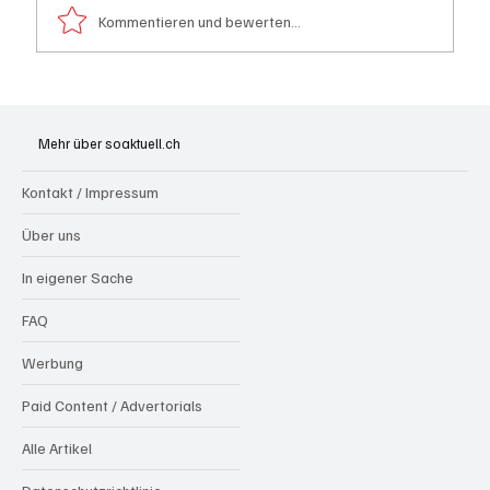
Kommentieren und bewerten...
Bundesfeier Feuerwerks-Alternativen: Pool-
Party, farbige Beleuchtung, Glacé und kühle
Mehr über soaktuell.ch
Drinks
Kontakt / Impressum
Über uns
In eigener Sache
FAQ
Werbung
Paid Content / Advertorials
Alle Artikel