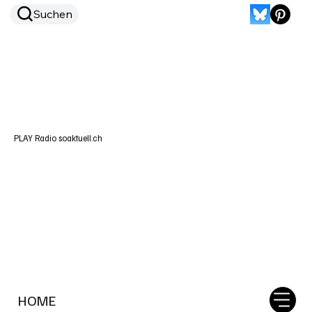
Suchen
PLAY Radio soaktuell.ch
HOME