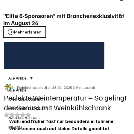
"Elite 8-Sponsoren" mit Branchenexklusivität
im August 26
Mehr erfahren
Alle Artikel
Redaktion soaktuell.ch
28. Okt. 2025
2 Min. Lesezeit
Alle Artikel
Perfekte Weintemperatur – So gelingt
KANTON AARGAU
der Genuss mit Weinkühlschrank
KANTON SOLOTHURN
Mit NaN von 5 Sternen bewertet.
NACHBARSCHAFT
Während früher fast nur besonders erfahrene 
INLAND
Weinkenner auch auf kleine Details geachtet 