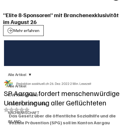
"Elite 8-Sponsoren" mit Branchenexklusivität
im August 26
Mehr erfahren
Alle Artikel
Redaktion soaktuell.ch
26. Dez. 2022
2 Min. Lesezeit
Alle Artikel
SP Aargau fordert menschenwürdige
KANTON AARGAU
Unterbringung aller Geflüchteten
KANTON SOLOTHURN
Mit NaN von 5 Sternen bewertet.
NACHBARSCHAFT
Das Gesetz über die öffentliche Sozialhilfe und die 
INLAND
soziale Prävention (SPG) soll im Kanton Aargau 