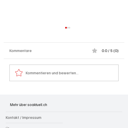
Kommentare
0.0 / 5 (0)
Kommentieren und bewerten...
Kölliken: 66-jähriger E-Roller-Fahrer bei
Kollision mit Auto tödlich verletzt
Mehr über soaktuell.ch
Kontakt / Impressum