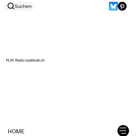
Suchen
PLAY Radio soaktuell.ch
HOME