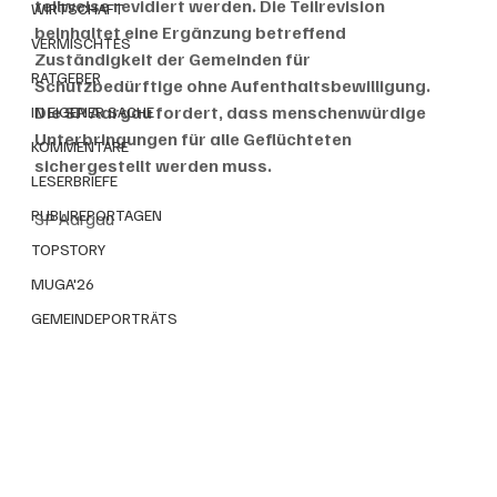
teilweise revidiert werden. Die Teilrevision 
WIRTSCHAFT
beinhaltet eine Ergänzung betreffend 
VERMISCHTES
Zuständigkeit der Gemeinden für 
RATGEBER
Schutzbedürftige ohne Aufenthaltsbewilligung. 
Die SP Aargau fordert, dass menschenwürdige 
IN EIGENER SACHE
Unterbringungen für alle Geflüchteten 
KOMMENTARE
sichergestellt werden muss.
LESERBRIEFE
PUBLIREPORTAGEN
SP Aargau
TOPSTORY
MUGA'26
GEMEINDEPORTRÄTS