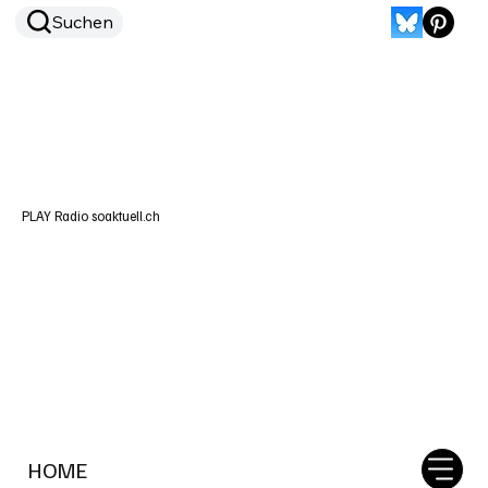
Suchen
PLAY Radio soaktuell.ch
HOME