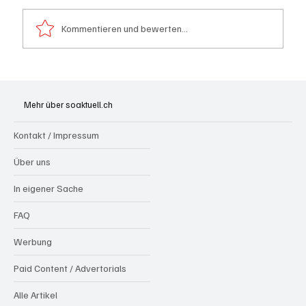
Kommentieren und bewerten...
Spürnasen im Dauereinsatz: Der Aargau ist
die Schweizer Hochburg der Polizeihunde
Mehr über soaktuell.ch
Kontakt / Impressum
Über uns
In eigener Sache
FAQ
Werbung
Paid Content / Advertorials
Alle Artikel