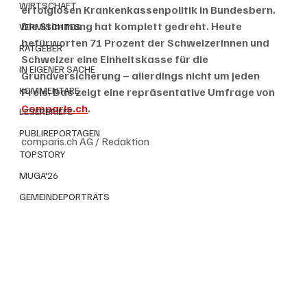
WIRTSCHAFT
erfolglosen Krankenkassenpolitik in Bundesbern. 
Die Stimmung hat komplett gedreht. Heute 
VERMISCHTES
befürworten 71 Prozent der Schweizerinnen und 
RATGEBER
Schweizer eine Einheitskasse für die 
IN EIGENER SACHE
Grundversicherung – allerdings nicht um jeden 
KOMMENTARE
Preis. Das zeigt eine repräsentative Umfrage von 
Comparis.ch
. 
LESERBRIEFE
PUBLIREPORTAGEN
comparis.ch AG / Redaktion
TOPSTORY
MUGA'26
GEMEINDEPORTRÄTS