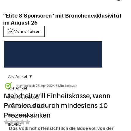
"Elite 8-Sponsoren" mit Branchenexklusivität
im August 26
Mehr erfahren
Alle Artikel
comparis.ch
25. Apr. 2024
3 Min. Lesezeit
Alle Artikel
Mehrheit will Einheitskasse, wenn
KANTON AARGAU
Prämien dadurch mindestens 10
KANTON SOLOTHURN
Prozent sinken
NACHBARSCHAFT
Mit NaN von 5 Sternen bewertet.
INLAND
Das Volk hat offensichtlich die Nase voll von der 