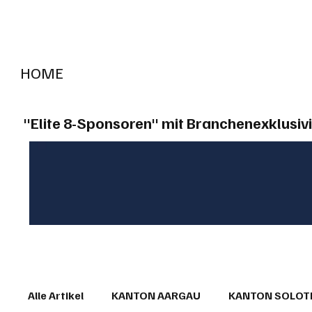
HOME
RADIO "live"
Aargau
Solothurn
Gem
"Elite 8-Sponsoren" mit Branchenexklusivi
Alle Artikel
KANTON AARGAU
KANTON SOLO