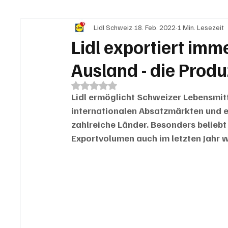
Lidl Schweiz
18. Feb. 2022
1 Min. Lesezeit
IN EIGENER SACHE
KOMMENTARE
LESER
Lidl exportiert im
Ausland - die Produ
Mit NaN von 5 Sternen bewertet.
Lidl ermöglicht Schweizer Lebensmit
internationalen Absatzmärkten und e
zahlreiche Länder. Besonders beliebt
Exportvolumen auch im letzten Jahr 