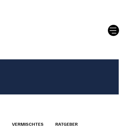
tter
Ratgeber
Leserbriefe
T
VERMISCHTES
RATGEBER