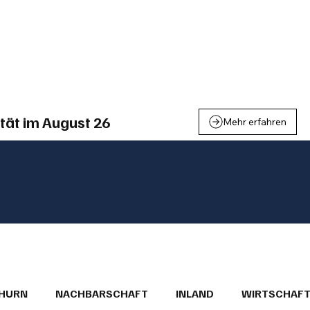
einden
Nachbarschaft
Inland
Wirtschaft
Leben
We
tät im August 26
Mehr erfahren
THURN
NACHBARSCHAFT
INLAND
WIRTSCHAF