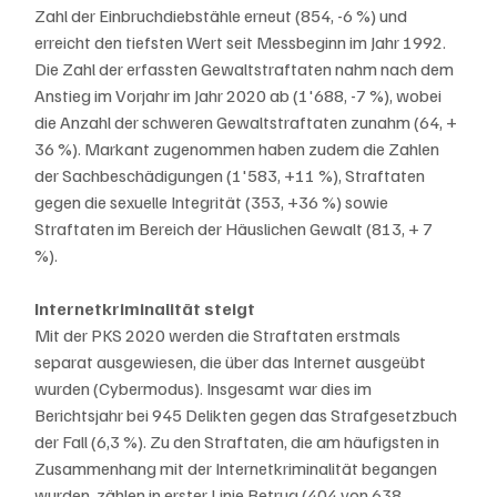
Zahl der Einbruchdiebstähle erneut (854, -6 %) und 
erreicht den tiefsten Wert seit Messbeginn im Jahr 1992. 
Die Zahl der erfassten Gewaltstraftaten nahm nach dem 
Anstieg im Vorjahr im Jahr 2020 ab (1'688, -7 %), wobei 
die Anzahl der schweren Gewaltstraftaten zunahm (64, + 
36 %). Markant zugenommen haben zudem die Zahlen 
der Sachbeschädigungen (1'583, +11 %), Straftaten 
gegen die sexuelle Integrität (353, +36 %) sowie 
Straftaten im Bereich der Häuslichen Gewalt (813, + 7 
%). 
Internetkriminalität steigt
Mit der PKS 2020 werden die Straftaten erstmals 
separat ausgewiesen, die über das Internet ausgeübt 
wurden (Cybermodus). Insgesamt war dies im 
Berichtsjahr bei 945 Delikten gegen das Strafgesetzbuch 
der Fall (6,3 %). Zu den Straftaten, die am häufigsten in 
Zusammenhang mit der Internetkriminalität begangen 
wurden, zählen in erster Linie Betrug (404 von 638 