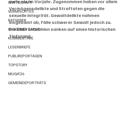
mehr als im Vorjahr. Zugenommen haben vor allem 
WIRTSCHAFT
Vermögensdelikte und Straftaten gegen die 
VERMISCHTES
sexuelle Integrität. Gewaltdelikte nahmen 
RATGEBER
insgesamt ab, Fälle schwerer Gewalt jedoch zu. 
Die Einbruchzahlen sanken auf einen historischen 
IN EIGENER SACHE
Tiefstand. 
KOMMENTARE
LESERBRIEFE
PUBLIREPORTAGEN
TOPSTORY
MUGA'26
GEMEINDEPORTRÄTS