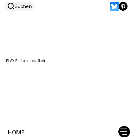
Suchen
PLAY Radio soaktuell.ch
HOME