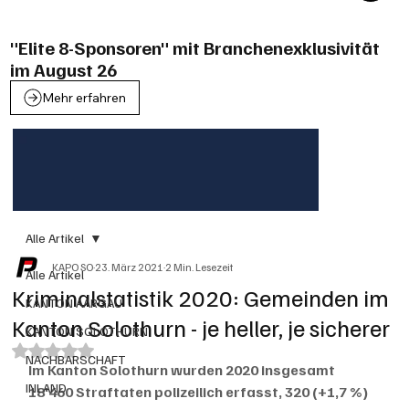
"Elite 8-Sponsoren" mit Branchenexklusivität
im August 26
Mehr erfahren
Alle Artikel
KAPO SO
23. März 2021
2 Min. Lesezeit
Alle Artikel
Kriminalstatistik 2020: Gemeinden im
KANTON AARGAU
Kanton Solothurn - je heller, je sicherer
KANTON SOLOTHURN
Mit NaN von 5 Sternen bewertet.
NACHBARSCHAFT
Im Kanton Solothurn wurden 2020 insgesamt 
INLAND
18'460 Straftaten polizeilich erfasst, 320 (+1,7 %) 