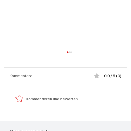
Kommentare
0.0 / 5 (0)
Kommentieren und bewerten...
Olten: Provisorium Doppelkindergarten
Bannfeld bezugsbereit