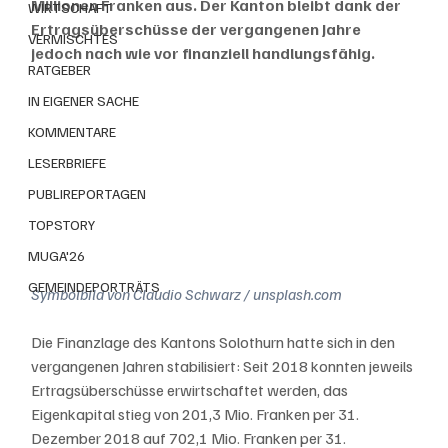
Millionen Franken aus. Der Kanton bleibt dank der 
WIRTSCHAFT
Ertragsüberschüsse der vergangenen Jahre 
VERMISCHTES
jedoch nach wie vor finanziell handlungsfähig.
RATGEBER
IN EIGENER SACHE
KOMMENTARE
LESERBRIEFE
PUBLIREPORTAGEN
TOPSTORY
MUGA'26
GEMEINDEPORTRÄTS
Symbolbild von Claudio Schwarz / unsplash.com
Die Finanzlage des Kantons Solothurn hatte sich in den 
vergangenen Jahren stabilisiert: Seit 2018 konnten jeweils 
Ertragsüberschüsse erwirtschaftet werden, das 
Eigenkapital stieg von 201,3 Mio. Franken per 31. 
Dezember 2018 auf 702,1 Mio. Franken per 31. 