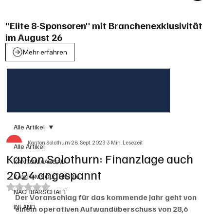
"Elite 8-Sponsoren" mit Branchenexklusivität
im August 26
Mehr erfahren
Alle Artikel
Kanton Solothurn
28. Sept. 2023
3 Min. Lesezeit
Alle Artikel
Kanton Solothurn: Finanzlage auch
KANTON AARGAU
2024 angespannt
KANTON SOLOTHURN
Mit NaN von 5 Sternen bewertet.
NACHBARSCHAFT
Der Voranschlag für das kommende Jahr geht von 
INLAND
einem operativen Aufwandüberschuss von 28,6 