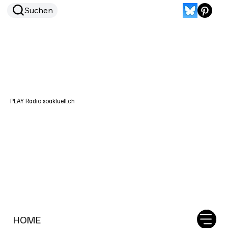
Suchen
PLAY Radio soaktuell.ch
HOME