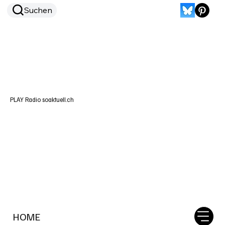
Suchen
PLAY Radio soaktuell.ch
HOME