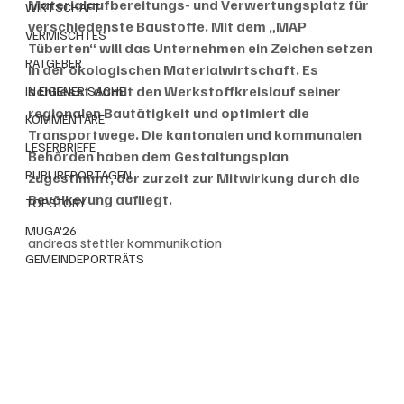
Materialaufbereitungs- und Verwertungsplatz für 
WIRTSCHAFT
verschiedenste Baustoffe. Mit dem „MAP 
VERMISCHTES
Tüberten“ will das Unternehmen ein Zeichen setzen 
RATGEBER
in der ökologischen Materialwirtschaft. Es 
schliesst damit den Werkstoffkreislauf seiner 
IN EIGENER SACHE
regionalen Bautätigkeit und optimiert die 
KOMMENTARE
Transportwege. Die kantonalen und kommunalen 
LESERBRIEFE
Behörden haben dem Gestaltungsplan 
PUBLIREPORTAGEN
zugestimmt, der zurzeit zur Mitwirkung durch die 
Bevölkerung aufliegt.
TOPSTORY
MUGA'26
andreas stettler kommunikation
GEMEINDEPORTRÄTS