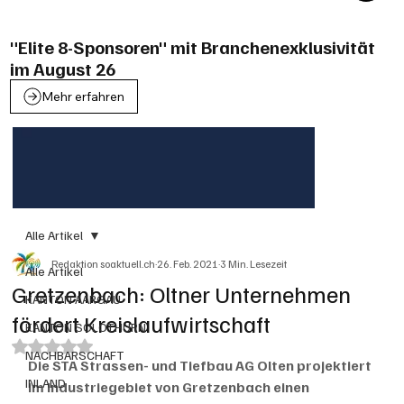
"Elite 8-Sponsoren" mit Branchenexklusivität
im August 26
Mehr erfahren
Alle Artikel
Redaktion soaktuell.ch
26. Feb. 2021
3 Min. Lesezeit
Alle Artikel
Gretzenbach: Oltner Unternehmen
KANTON AARGAU
fördert Kreislaufwirtschaft
KANTON SOLOTHURN
Mit NaN von 5 Sternen bewertet.
NACHBARSCHAFT
Die STA Strassen- und Tiefbau AG Olten projektiert 
INLAND
im Industriegebiet von Gretzenbach einen 