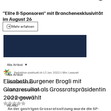
"Elite 8-Sponsoren" mit Branchenexklusivität
im August 26
Mehr erfahren
Alle Artikel
Redaktion soaktuell.ch
13. Jan. 2022
1 Min. Lesezeit
Alle Artikel
Elisabeth Burgener Brogli mit
KANTON AARGAU
Glanzresultat als Grossratspräsidentin
KANTON SOLOTHURN
2022 gewählt
NACHBARSCHAFT
Mit NaN von 5 Sternen bewertet.
INLAND
An der gestrigen Grossratssitzung wurde die SP-