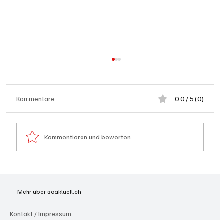
Kommentare
0.0 / 5 (0)
Kommentieren und bewerten...
Hilfikon: Brand in Heustock führt zu
stundenlangen Löscharbeiten
Mehr über soaktuell.ch
Kontakt / Impressum