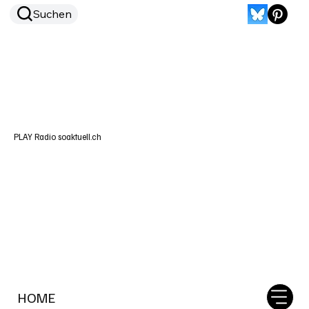
Suchen
PLAY Radio soaktuell.ch
HOME