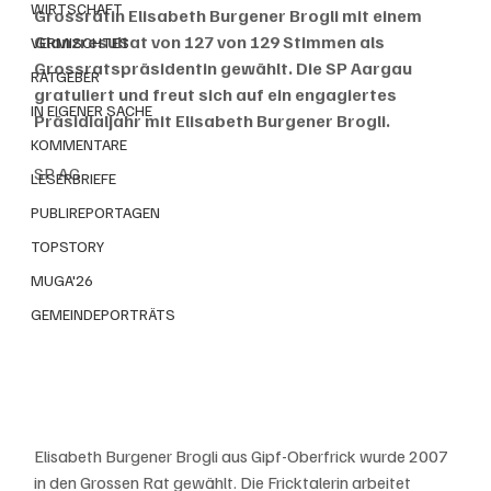
WIRTSCHAFT
Grossrätin Elisabeth Burgener Brogli mit einem 
Glanzresultat von 127 von 129 Stimmen als 
VERMISCHTES
Grossratspräsidentin gewählt. Die SP Aargau 
RATGEBER
gratuliert und freut sich auf ein engagiertes 
IN EIGENER SACHE
Präsidialjahr mit Elisabeth Burgener Brogli.
KOMMENTARE
SP AG
LESERBRIEFE
PUBLIREPORTAGEN
TOPSTORY
MUGA'26
GEMEINDEPORTRÄTS
Elisabeth Burgener Brogli aus Gipf-Oberfrick wurde 2007 
in den Grossen Rat gewählt. Die Fricktalerin arbeitet 