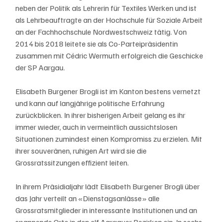
neben der Politik als Lehrerin für Textiles Werken und ist 
als Lehrbeauftragte an der Hochschule für Soziale Arbeit 
an der Fachhochschule Nordwestschweiz tätig. Von 
2014 bis 2018 leitete sie als Co-Parteipräsidentin 
zusammen mit Cédric Wermuth erfolgreich die Geschicke 
der SP Aargau.
Elisabeth Burgener Brogli ist im Kanton bestens vernetzt 
und kann auf langjährige politische Erfahrung 
zurückblicken. In ihrer bisherigen Arbeit gelang es ihr 
immer wieder, auch in vermeintlich aussichtslosen 
Situationen zumindest einen Kompromiss zu erzielen. Mit 
ihrer souveränen, ruhigen Art wird sie die 
Grossratssitzungen effizient leiten.
In ihrem Präsidialjahr lädt Elisabeth Burgener Brogli über 
das Jahr verteilt an «Dienstagsanlässe» alle 
Grossratsmitglieder in interessante Institutionen und an 
spannende Orte in den elf Aargauer Bezirken ein. In sechs 