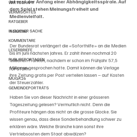
ist erst der Anfang einer Abhängigkeitsspirale. Auf 
WIRTSCHAFT
dem Spiel stehen Meinungsfreiheit und 
VERMISCHTES
Medienvielfalt.
RATGEBER
Kolumne
IN EIGENER SACHE
KOMMENTARE
Der Bundesrat verlängert die «Soforthilfe» an die Medien 
LESERBRIEFE
bis im Juni nächsten Jahres. Er zahlt ihnen nochmal 20 
PUBLIREPORTAGEN
Millionen Franken, nachdem er schon im Frühjahr 57,5 
Millionen gesprochen hatte. Damit können die Verlage 
TOPSTORY
ihre Zeitung gratis per Post verteilen lassen – auf Kosten 
MUGA'26
der Steuerzahler.
GEMEINDEPORTRÄTS
Haben Sie von dieser Nachricht in einer grösseren 
Tageszeitung gelesen? Vermutlich nicht. Denn die 
Profiteure hängen das nicht an die grosse Glocke. Sie 
wissen genau, dass diese Sonderbehandlung schwer zu 
erklären wäre. Welche Branche kann sonst ihre 
Vertriebsosten dem Staat abwälzen?