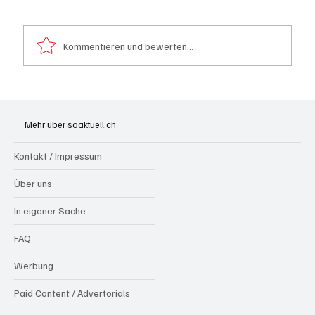
Kommentieren und bewerten...
Mehr über soaktuell.ch
Gigantischer und schädlicher Geldsegen für die
Kontakt / Impressum
Medien
Über uns
In eigener Sache
FAQ
Werbung
Paid Content / Advertorials