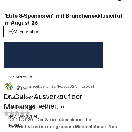
"Elite 8-Sponsoren" mit Branchenexklusivität
im August 26
Mehr erfahren
Alle Artikel
Redaktion soaktuell.ch
22. Nov. 2020
2 Min. Lesezeit
Alle Artikel
Dr. Gut: «Ausverkauf der
KANTON AARGAU
Meinungsfreiheit »
KANTON SOLOTHURN
Mit NaN von 5 Sternen bewertet.
NACHBARSCHAFT
22.11.2020 - Der Staat übernimmt die 
INLAND
Vertriebskosten der grossen Medienhäuser. Das 