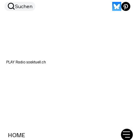
Suchen
PLAY Radio soaktuell.ch
HOME