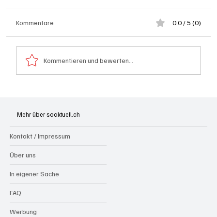
Kommentare
0.0 / 5 (0)
Kommentieren und bewerten...
Goldenes Viereck: Wie Aargau und
Solothurn den Schweizer Transit-Jackpot
Mehr über soaktuell.ch
nutzen
Kontakt / Impressum
Über uns
In eigener Sache
FAQ
Werbung