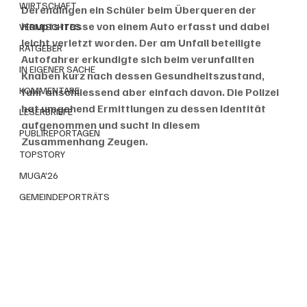
WIRTSCHAFT
Derendingen ein Schüler beim Überqueren der 
Hauptstrasse von einem Auto erfasst und dabei 
VERMISCHTES
leicht verletzt worden. Der am Unfall beteiligte 
RATGEBER
Autofahrer erkundigte sich beim verunfallten 
IN EIGENER SACHE
Knaben kurz nach dessen Gesundheitszustand, 
KOMMENTARE
fuhr anschliessend aber einfach davon. Die Polizei 
hat umgehend Ermittlungen zu dessen Identität 
LESERBRIEFE
aufgenommen und sucht in diesem 
PUBLIREPORTAGEN
Zusammenhang Zeugen. 
TOPSTORY
MUGA'26
GEMEINDEPORTRÄTS