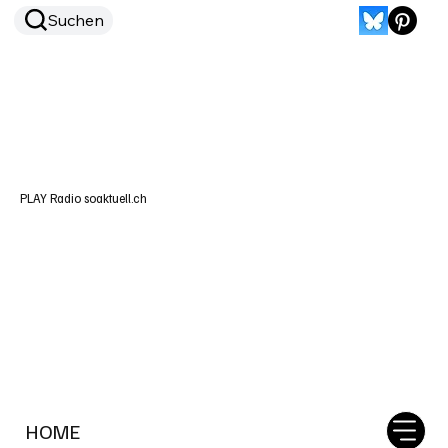
Suchen
PLAY Radio soaktuell.ch
HOME