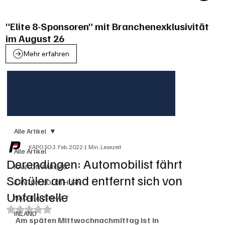
"Elite 8-Sponsoren" mit Branchenexklusivität
im August 26
Mehr erfahren
Alle Artikel
KAPO SO
3. Feb. 2022
1 Min. Lesezeit
Alle Artikel
Derendingen: Automobilist fährt
KANTON AARGAU
Schüler an und entfernt sich von
KANTON SOLOTHURN
Unfallstelle
NACHBARSCHAFT
Mit NaN von 5 Sternen bewertet.
INLAND
Am späten Mittwochnachmittag ist in 