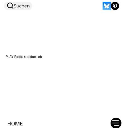
Suchen
PLAY Radio soaktuell.ch
HOME