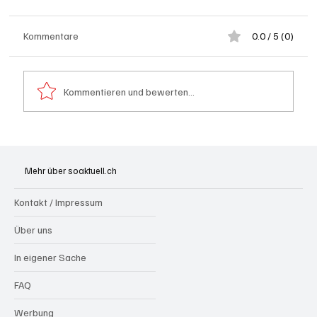
Kommentare
0.0 / 5 (0)
Kommentieren und bewerten...
Kaum Stechmücken diesen Sommer:
Warum die Ruhe täuscht und was das
Mehr über soaktuell.ch
bedeutet
Kontakt / Impressum
Über uns
In eigener Sache
FAQ
Werbung