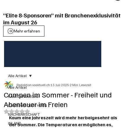
"Elite 8-Sponsoren" mit Branchenexklusivität
im August 26
Mehr erfahren
Alle Artikel
Redaktion soaktuell.ch
13. Juli 2025
2 Min. Lesezeit
Alle Artikel
Campen im Sommer - Freiheit und
KANTON AARGAU
Abenteuer im Freien
KANTON SOLOTHURN
Mit NaN von 5 Sternen bewertet.
NACHBARSCHAFT
Kaum eine Jahreszeit wird mehr herbeigesehnt als 
INLAND
der Sommer. Die Temperaturen ermöglichen es, 