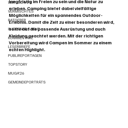
langfristig im Freien zu sein und die Natur zu 
WIRTSCHAFT
erleben. Camping bietet dabei vielfältige 
VERMISCHTES
Möglichkeiten für ein spannendes Outdoor-
RATGEBER
Erlebnis. Damit die Zeit zu einer besonderen wird, 
sollte auf die passende Ausrüstung und auch 
IN EIGENER SACHE
Kleidung geachtet werden. Mit der richtigen 
KOMMENTARE
Vorbereitung wird Campen im Sommer zu einem 
LESERBRIEFE
echten Highlight.
PUBLIREPORTAGEN
TOPSTORY
MUGA'26
GEMEINDEPORTRÄTS