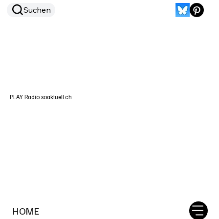
Suchen
PLAY Radio soaktuell.ch
HOME