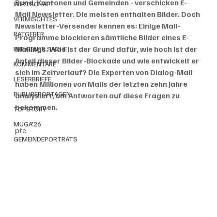
Bund, Kantonen und Gemeinden - verschicken E-
WIRTSCHAFT
Mail Newsletter. Die meisten enthalten Bilder. Doch 
VERMISCHTES
Newsletter-Versender kennen es: Einige Mail-
RATGEBER
Programme blockieren sämtliche Bilder eines E-
Mailings. Was ist der Grund dafür, wie hoch ist der 
IN EIGENER SACHE
Anteil dieser Bilder-Blockade und wie entwickelt er 
KOMMENTARE
sich im Zeitverlauf? Die Experten von Dialog-Mail 
LESERBRIEFE
haben Millionen von Mails der letzten zehn Jahre 
PUBLIREPORTAGEN
analysiert, um Antworten auf diese Fragen zu 
bekommen.
TOPSTORY
MUGA'26
pte.
GEMEINDEPORTRÄTS