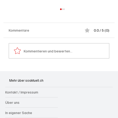
Kommentare
0.0 / 5 (0)
Kommentieren und bewerten...
Tabuthema Intimität: Die Region Aargau-
Solothurn packt aus
Mehr über soaktuell.ch
Kontakt / Impressum
Über uns
In eigener Sache