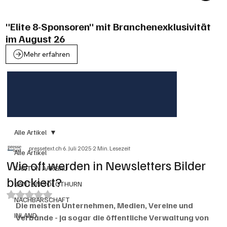
"Elite 8-Sponsoren" mit Branchenexklusivität
im August 26
Mehr erfahren
Alle Artikel
pressetext.ch
6. Juli 2025
2 Min. Lesezeit
Alle Artikel
Wie oft werden in Newsletters Bilder
KANTON AARGAU
blockiert?
KANTON SOLOTHURN
Mit NaN von 5 Sternen bewertet.
NACHBARSCHAFT
Die meisten Unternehmen, Medien, Vereine und 
INLAND
Verbände - ja sogar die öffentliche Verwaltung von 