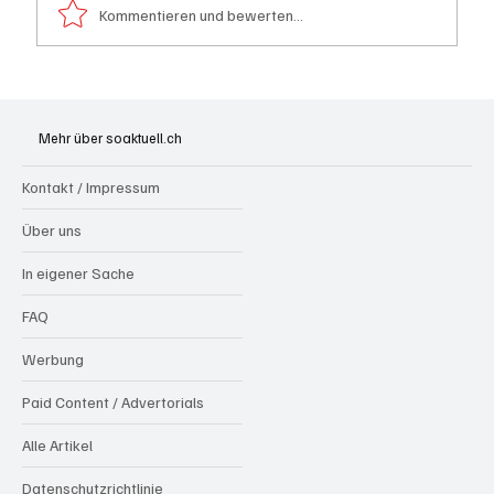
Kommentieren und bewerten...
Wie kleine Gratis-Online-Medien mit
Webradios die Schweizer Medienwelt
Mehr über soaktuell.ch
aufrütteln
Kontakt / Impressum
Über uns
In eigener Sache
FAQ
Werbung
Paid Content / Advertorials
Alle Artikel
Datenschutzrichtlinie