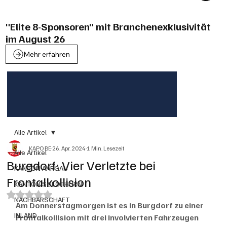
"Elite 8-Sponsoren" mit Branchenexklusivität
im August 26
Mehr erfahren
Alle Artikel
KAPO BE
26. Apr. 2024
1 Min. Lesezeit
Alle Artikel
Burgdorf: Vier Verletzte bei
KANTON AARGAU
Frontalkollision
KANTON SOLOTHURN
Mit NaN von 5 Sternen bewertet.
NACHBARSCHAFT
Am Donnerstagmorgen ist es in Burgdorf zu einer 
INLAND
Frontalkollision mit drei involvierten Fahrzeugen 