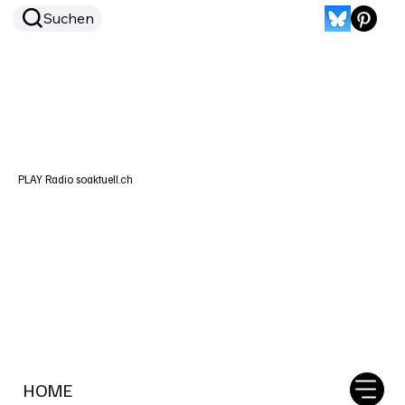
Suchen
PLAY Radio soaktuell.ch
HOME