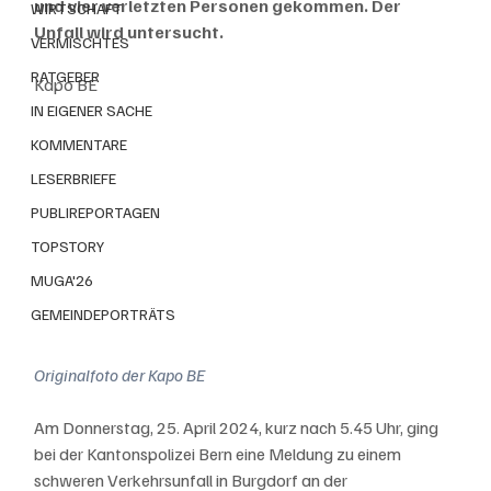
und vier verletzten Personen gekommen. Der 
WIRTSCHAFT
Unfall wird untersucht.
VERMISCHTES
RATGEBER
Kapo BE
IN EIGENER SACHE
KOMMENTARE
LESERBRIEFE
PUBLIREPORTAGEN
TOPSTORY
MUGA'26
GEMEINDEPORTRÄTS
Originalfoto der Kapo BE
Am Donnerstag, 25. April 2024, kurz nach 5.45 Uhr, ging 
bei der Kantonspolizei Bern eine Meldung zu einem 
schweren Verkehrsunfall in Burgdorf an der 