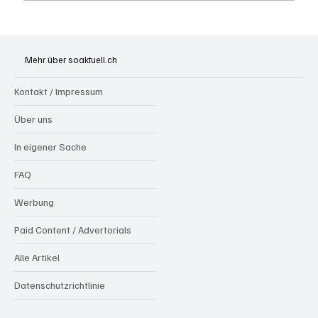
Wie kleine Gratis-Online-Medien mit
Webradios die Schweizer Medienwelt
Mehr über soaktuell.ch
aufrütteln
Kontakt / Impressum
Über uns
In eigener Sache
FAQ
Werbung
Paid Content / Advertorials
Alle Artikel
Datenschutzrichtlinie