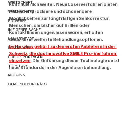
WIRTSCHAFT
kontinuierlich weiter. Neue Laserverfahren bieten 
Patienten präzisere und schonendere 
VERMISCHTES
Möglichkeiten zur langfristigen Sehkorrektur. 
RATGEBER
Menschen, die bisher auf Brillen oder 
IN EIGENER SACHE
Kontaktlinsen angewiesen waren, erhalten 
KOMMENTARE
dadurch erweiterte Behandlungsoptionen. 
betterview gehört zu den ersten Anbietern in der 
LESERBRIEFE
Schweiz, die das innovative SMILE Pro-Verfahren 
PUBLIREPORTAGEN
einsetzen
. Die Einführung dieser Technologie setzt 
TOPSTORY
neue Standards in der Augenlaserbehandlung.
MUGA'26
GEMEINDEPORTRÄTS