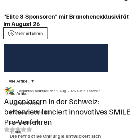
"Elite 8-Sponsoren" mit Branchenexklusivität
im August 26
Mehr erfahren
Alle Artikel
Redaktion soaktuell.ch
11. Aug. 2025
4 Min. Lesezeit
Alle Artikel
Augenlasern in der Schweiz:
KANTON AARGAU
betterview lanciert innovatives SMILE
KANTON SOLOTHURN
Pro-Verfahren
NACHBARSCHAFT
Mit NaN von 5 Sternen bewertet.
INLAND
Die refraktive Chirurgie entwickelt sich 