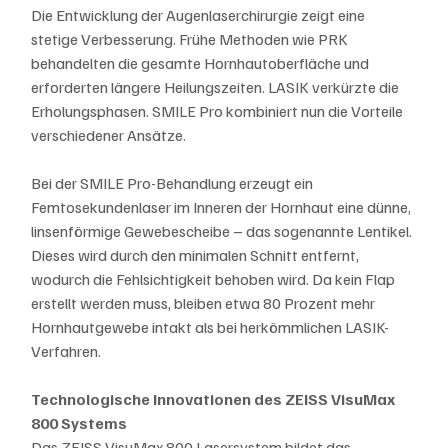
Die Entwicklung der Augenlaserchirurgie zeigt eine 
stetige Verbesserung. Frühe Methoden wie PRK 
behandelten die gesamte Hornhautoberfläche und 
erforderten längere Heilungszeiten. LASIK verkürzte die 
Erholungsphasen. SMILE Pro kombiniert nun die Vorteile 
verschiedener Ansätze.
Bei der SMILE Pro-Behandlung erzeugt ein 
Femtosekundenlaser im Inneren der Hornhaut eine dünne, 
linsenförmige Gewebescheibe – das sogenannte Lentikel. 
Dieses wird durch den minimalen Schnitt entfernt, 
wodurch die Fehlsichtigkeit behoben wird. Da kein Flap 
erstellt werden muss, bleiben etwa 80 Prozent mehr 
Hornhautgewebe intakt als bei herkömmlichen LASIK-
Verfahren.
Technologische Innovationen des ZEISS VisuMax 
800 Systems
Das ZEISS VisuMax 800 Lasersystem bildet das 