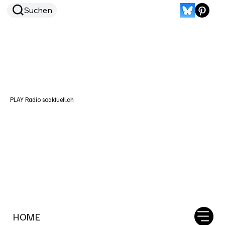
Suchen
PLAY Radio soaktuell.ch
HOME