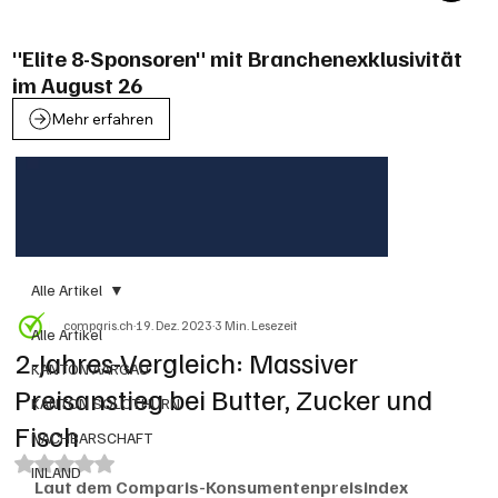
"Elite 8-Sponsoren" mit Branchenexklusivität
im August 26
Mehr erfahren
Alle Artikel
comparis.ch
19. Dez. 2023
3 Min. Lesezeit
Alle Artikel
2-Jahres-Vergleich: Massiver
KANTON AARGAU
Preisanstieg bei Butter, Zucker und
KANTON SOLOTHURN
Fisch
NACHBARSCHAFT
Mit NaN von 5 Sternen bewertet.
INLAND
Laut dem Comparis-Konsumentenpreisindex 