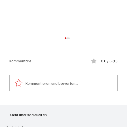
Kommentare
0.0 / 5 (0)
Kommentieren und bewerten...
Festhypotheken: Starke Zinserhöhung seit
Anfang Juli 2026
Mehr über soaktuell.ch