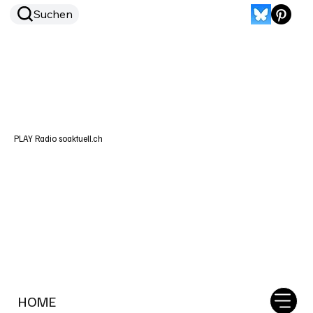
Suchen
PLAY Radio soaktuell.ch
HOME