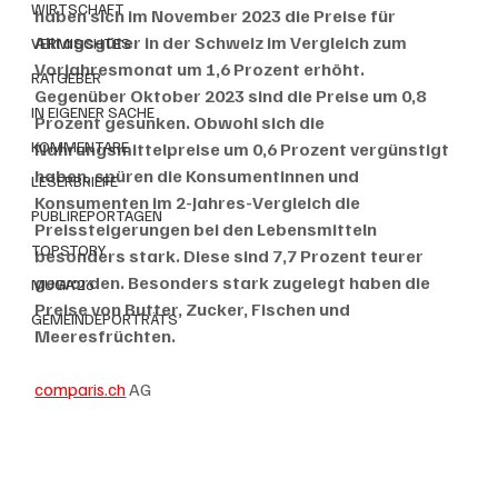
WIRTSCHAFT
haben sich im November 2023 die Preise für 
Alltagsgüter in der Schweiz im Vergleich zum 
VERMISCHTES
Vorjahresmonat um 1,6 Prozent erhöht. 
RATGEBER
Gegenüber Oktober 2023 sind die Preise um 0,8 
IN EIGENER SACHE
Prozent gesunken. Obwohl sich die 
KOMMENTARE
Nahrungsmittelpreise um 0,6 Prozent vergünstigt 
haben, spüren die Konsumentinnen und 
LESERBRIEFE
Konsumenten im 2-Jahres-Vergleich die 
PUBLIREPORTAGEN
Preissteigerungen bei den Lebensmitteln 
TOPSTORY
besonders stark. Diese sind 7,7 Prozent teurer 
geworden. Besonders stark zugelegt haben die 
MUGA'26
Preise von Butter, Zucker, Fischen und 
GEMEINDEPORTRÄTS
Meeresfrüchten. 
comparis.ch
 AG