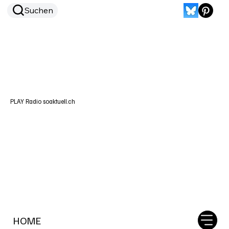
Suchen
PLAY Radio soaktuell.ch
HOME