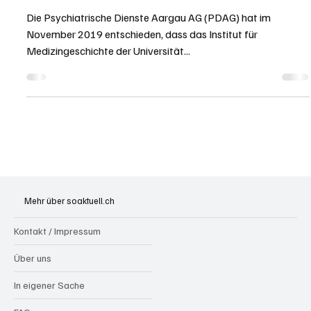
Kanton Aargau
25. Dez. 2020
5 Min. Lesezeit
KANTON AARGAU
Medikamentenversuche in der Psychiatrischen
Klinik Königsfelden
Die Psychiatrische Dienste Aargau AG (PDAG) hat im
November 2019 entschieden, dass das Institut für
Medizingeschichte der Universität...
Mehr über soaktuell.ch