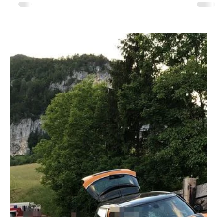
KAPO SO
5. Mai 2023
1 Min. Lesezeit
KANTON SOLOTHURN
Günsberg/Balm bei Günsberg: Mutmassliche
Diebe festgenommen
Dank aufmerksamen Bürgern konnte die Kantonspolizei
Solothurn am frühen Donnerstagmorgen zwei mutmassliche
Diebe anhalten, zwei Algerier....