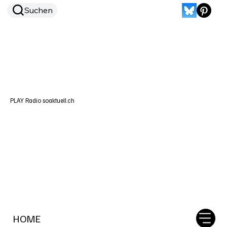
Suchen
PLAY Radio soaktuell.ch
HOME