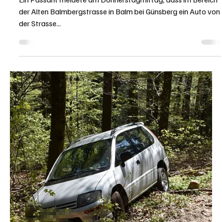
KAPO SO
18. Feb. 2022
1 Min. Lesezeit
KANTON SOLOTHURN
Balm bei Günsberg: Auto fuhr in Bach - Rentner
konnte nur noch tot geborgen werden
Ein Passant meldete am Donnerstagmittag, dass im Bereich
der Alten Balmbergstrasse in Balm bei Günsberg ein Auto von
der Strasse...