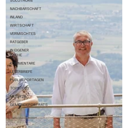
SOLOTHURN
NACHBARSCHAFT
INLAND
WIRTSCHAFT
VERMISCHTES
RATGEBER
IN EIGENER
SACHE
KOMMENTARE
LESERBRIEFE
PUBLIREPORTAGEN
TOPSTORY
MUGA'26
GEMEINDEPORTRÄTS