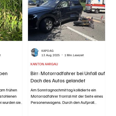
KAPO AG
t
13. Aug. 2025
1 Min. Lesezeit
KANTON AARGAU
aben
Birr: Motorradfahrer bei Unfall auf
Dach des Autos gelandet
 am frühen
Am Sonntagnachmittag kollidierte ein
stohlenen
Motorradfahrer frontal mit der Seite eines
i wurden sie
Personenwagens. Durch den Aufprall
landete der...