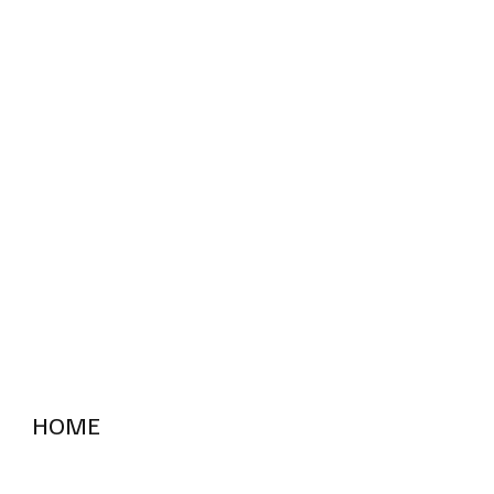
HOME
RADIO "live"
Aargau
Solothurn
Gem