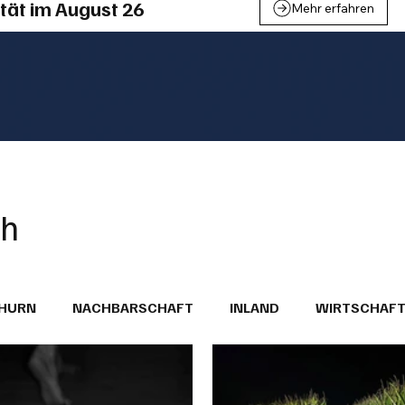
tät im August 26
Mehr erfahren
ch
THURN
NACHBARSCHAFT
INLAND
WIRTSCHAF
BRIEFE
PUBLIREPORTAGEN
TOPSTORY
MUGA'