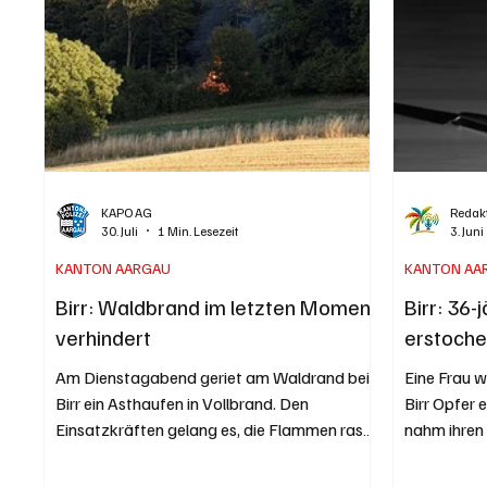
KAPO AG
Redakt
30. Juli
1 Min. Lesezeit
3. Juni
KANTON AARGAU
KANTON AA
Birr: Waldbrand im letzten Moment
Birr: 36
verhindert
erstoch
Am Dienstagabend geriet am Waldrand bei
Eine Frau 
Birr ein Asthaufen in Vollbrand. Den
Birr Opfer 
Einsatzkräften gelang es, die Flammen rasch
nahm ihren
unter Kontrolle zu bringen und eine
Tatverdach
Ausbreitung auf den angrenzenden Wald zu
Graser Symb