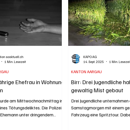
ion soaktuell.ch
KAPO AG
1 Min. Lesezeit
14. Sept. 2025
1 Min. Lesezei
RGAU
KANTON AARGAU
-jährige Ehefrau in Wohnung
Birr: Drei Jugendliche h
en
gewaltig Mist gebaut
wurde am Mittwochnachmittag in
Drei Jugendliche unternahmen
eines Tötungsdeliktes. Die Polizei
Samstagmorgen mit einem ge
 Ehemann unter dringendem
Fahrzeug eine Spritztour. Dabe
t fest. Kapo AG / Bernhard
von einer...
olbild von Oliver Haja /