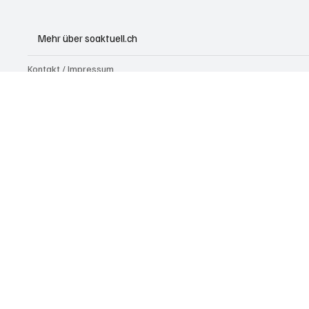
Mehr über soaktuell.ch
Kontakt / Impressum
Über uns
In eigener Sache
FAQ
Werbung
Paid Content / Advertorials
Alle Artikel
Datenschutzrichtlinie