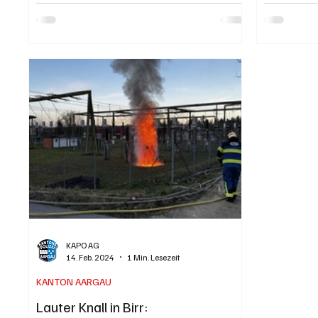
verhindern. Verletzt wurde niemand. Die
pixelio.de 
Brandursache ist noch unklar. Kapo AG /
Mehrfamili
Kathrin Wettstein Originalfoto der Kapo AG.
Birr. Aufgr
Eine Drittperson meldete der Notrufzentrale
Mittwoch, 3
am Dienstag, 28. Juli 2026, gegen 19.15 Uhr,
der Notrufz
sichtbare Flammen am Waldrand bei Birr.
Polizeipatr
Umgehend rückten die Feuerweh
erste in de
KAPO AG
14. Feb. 2024
1 Min. Lesezeit
KANTON AARGAU
Lauter Knall in Birr: