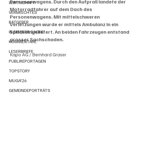
Personenwagens. Durch den Aufprall landete der 
WIRTSCHAFT
Motorradfahrer auf dem Dach des 
VERMISCHTES
Personenwagens. Mit mittelschweren 
RATGEBER
Verletzungen wurde er mittels Ambulanz in ein 
Spital eingeliefert. An beiden Fahrzeugen entstand 
IN EIGENER SACHE
grosser Sachschaden.
KOMMENTARE
LESERBRIEFE
Kapo AG / Bernhard Graser
PUBLIREPORTAGEN
TOPSTORY
MUGA'26
GEMEINDEPORTRÄTS