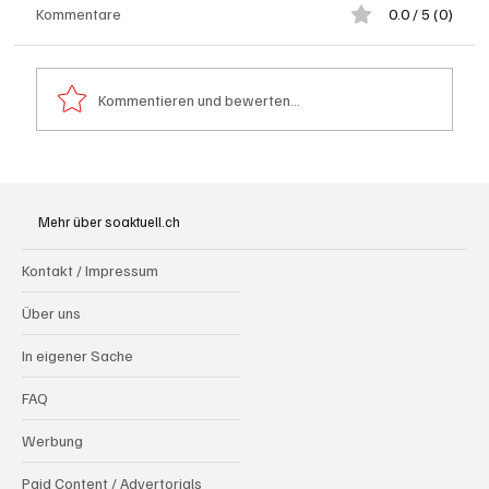
Kommentare
0.0 / 5 (0)
Kommentieren und bewerten...
Aargau: Barbara Borer-Mathys soll SVP-
Ständeratskandidatin werden
Mehr über soaktuell.ch
Kontakt / Impressum
Über uns
In eigener Sache
FAQ
Werbung
Paid Content / Advertorials