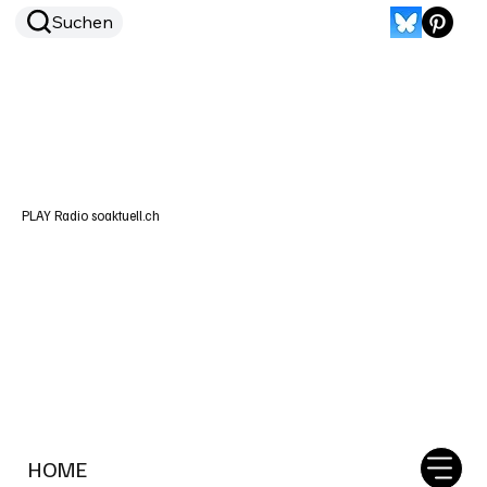
Suchen
PLAY Radio soaktuell.ch
HOME