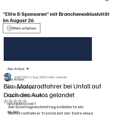
"Elite 8-Sponsoren" mit Branchenexklusivität
im August 26
Mehr erfahren
Alle Artikel
KAPO AG
13. Aug. 2025
1 Min. Lesezeit
Alle Artikel
Birr: Motorradfahrer bei Unfall auf
KANTON AARGAU
Dach des Autos gelandet
KANTON SOLOTHURN
Mit NaN von 5 Sternen bewertet.
NACHBARSCHAFT
Am Sonntagnachmittag kollidierte ein 
INLAND
Motorradfahrer frontal mit der Seite eines 