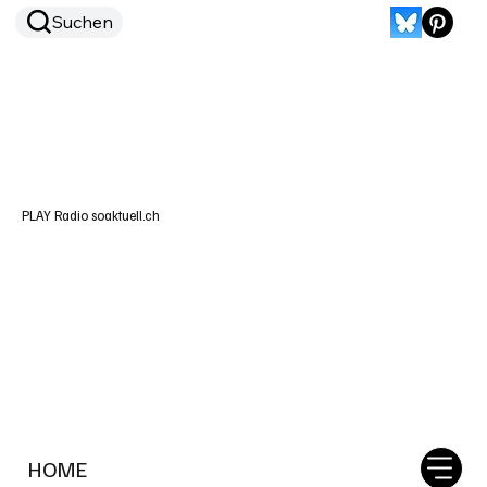
Suchen
PLAY Radio soaktuell.ch
HOME