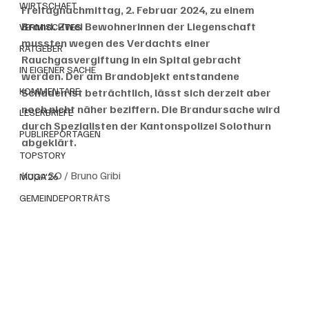
WIRTSCHAFT
Freitagnachmittag, 2. Februar 2024, zu einem 
Brand. Zwei Bewohnerinnen der Liegenschaft 
VERMISCHTES
mussten wegen des Verdachts einer 
RATGEBER
Rauchgasvergiftung in ein Spital gebracht 
IN EIGENER SACHE
werden. Der am Brandobjekt entstandene 
KOMMENTARE
Schaden ist beträchtlich, lässt sich derzeit aber 
noch nicht näher beziffern. Die Brandursache wird 
LESERBRIEFE
durch Spezialisten der Kantonspolizei Solothurn 
PUBLIREPORTAGEN
abgeklärt. 
TOPSTORY
Kapo SO / Bruno Gribi
MUGA'26
GEMEINDEPORTRÄTS