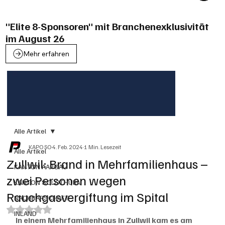
"Elite 8-Sponsoren" mit Branchenexklusivität
im August 26
Mehr erfahren
Alle Artikel
KAPO SO
4. Feb. 2024
1 Min. Lesezeit
Alle Artikel
Zullwil: Brand in Mehrfamilienhaus –
KANTON AARGAU
zwei Personen wegen
KANTON SOLOTHURN
Rauchgasvergiftung im Spital
NACHBARSCHAFT
Mit NaN von 5 Sternen bewertet.
INLAND
In einem Mehrfamilienhaus in Zullwil kam es am 