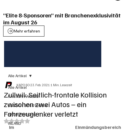
"Elite 8-Sponsoren" mit Branchenexklusivität
im August 26
Mehr erfahren
Alle Artikel
KAPO SO
23. Feb. 2021
1 Min. Lesezeit
Alle Artikel
Zullwil: Seitlich-frontale Kollision
KANTON AARGAU
zwischen zwei Autos – ein
KANTON SOLOTHURN
Fahrzeuglenker verletzt
NACHBARSCHAFT
Mit NaN von 5 Sternen bewertet.
INLAND
Im Einmündungsbereich 