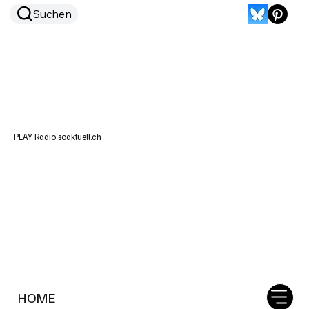
Suchen
PLAY Radio soaktuell.ch
HOME