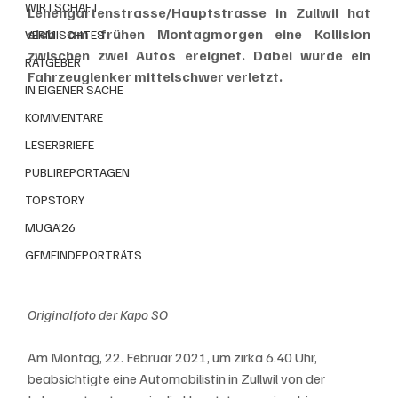
WIRTSCHAFT
Lehengartenstrasse/Hauptstrasse in Zullwil hat 
sich am frühen Montagmorgen eine Kollision 
VERMISCHTES
zwischen zwei Autos ereignet. Dabei wurde ein 
RATGEBER
Fahrzeuglenker mittelschwer verletzt.
IN EIGENER SACHE
KOMMENTARE
LESERBRIEFE
PUBLIREPORTAGEN
TOPSTORY
MUGA'26
GEMEINDEPORTRÄTS
Originalfoto der Kapo SO
Am Montag, 22. Februar 2021, um zirka 6.40 Uhr, 
beabsichtigte eine Automobilistin in Zullwil von der 