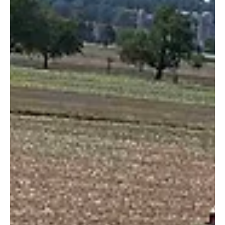
KAPO SO
25. Juli 2023
1 Min. Lesezeit
KANTON SOLOTHURN
Metzerlen: Traktorfahrer bei Selbstunfall auf
Challstrasse tödlich verletzt
Bei einem Selbstunfall auf der Challstrasse in Metzerlen hat
sich ein 68-jähriger Traktorfahrer tödlich verletzt. Zur Klärung
des...