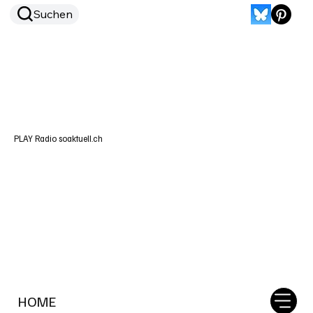
Suchen
PLAY Radio soaktuell.ch
HOME