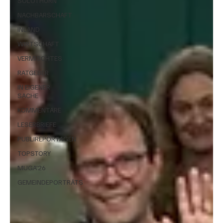
SOLOTHURN
NACHBARSCHAFT
INLAND
WIRTSCHAFT
VERMISCHTES
RATGEBER
IN EIGENER
SACHE
KOMMENTARE
LESERBRIEFE
PUBLIREPORTAGEN
TOPSTORY
MUGA'26
GEMEINDEPORTRÄTS