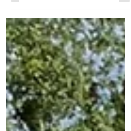
KAPO SO
6. Apr. 2024
1 Min. Lesezeit
KANTON SOLOTHURN
Metzerlen: Mutmassliche Einbrecher dank
Hinweis aus Bevölkerung festgenommen
Dank einem Hinweis aus der Bevölkerung ist es der
Kantonspolizei Solothurn am Mittwochnachmittag, 3. April
2024, in Metzerlen gelungen,...