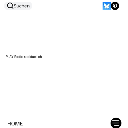
Suchen
PLAY Radio soaktuell.ch
HOME