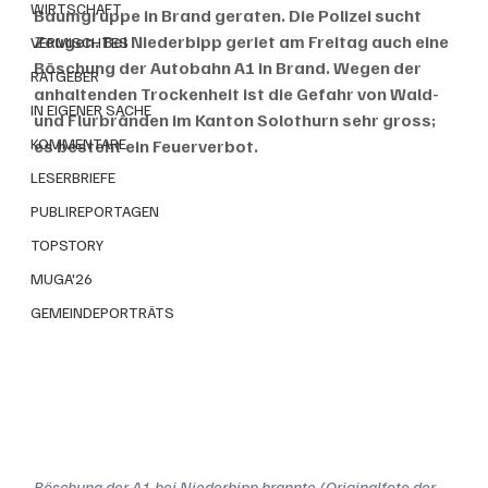
WIRTSCHAFT
Baumgruppe in Brand geraten. Die Polizei sucht 
Zeugen. Bei Niederbipp geriet am Freitag auch eine 
VERMISCHTES
Böschung der Autobahn A1 in Brand. Wegen der 
RATGEBER
anhaltenden Trockenheit ist die Gefahr von Wald- 
IN EIGENER SACHE
und Flurbränden im Kanton Solothurn sehr gross; 
KOMMENTARE
es besteht ein Feuerverbot. 
LESERBRIEFE
PUBLIREPORTAGEN
TOPSTORY
MUGA'26
GEMEINDEPORTRÄTS
Böschung der A1 bei Niederbipp brannte (Originalfoto der 