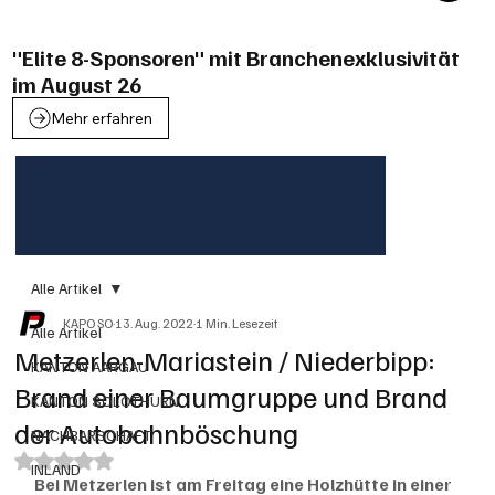
"Elite 8-Sponsoren" mit Branchenexklusivität
im August 26
Mehr erfahren
Alle Artikel
KAPO SO
13. Aug. 2022
1 Min. Lesezeit
Alle Artikel
Metzerlen-Mariastein / Niederbipp:
KANTON AARGAU
Brand einer Baumgruppe und Brand
KANTON SOLOTHURN
der Autobahnböschung
NACHBARSCHAFT
Mit NaN von 5 Sternen bewertet.
INLAND
Bei Metzerlen ist am Freitag eine Holzhütte in einer 